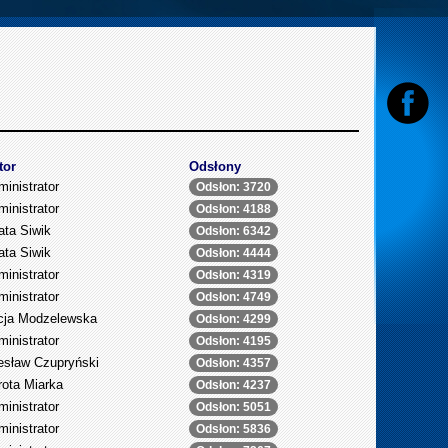
tor
Odsłony
inistrator
Odsłon: 3720
inistrator
Odsłon: 4188
ata Siwik
Odsłon: 6342
ata Siwik
Odsłon: 4444
inistrator
Odsłon: 4319
inistrator
Odsłon: 4749
icja Modzelewska
Odsłon: 4299
inistrator
Odsłon: 4195
esław Czupryński
Odsłon: 4357
rota Miarka
Odsłon: 4237
inistrator
Odsłon: 5051
inistrator
Odsłon: 5836