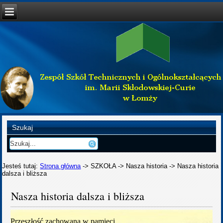
Szukaj
Jesteś tutaj:
Strona główna
->
SZKOŁA
->
Nasza historia
->
Nasza historia
dalsza i bliższa
Nasza historia dalsza i bliższa
Przeszłość zachowana w pamięci