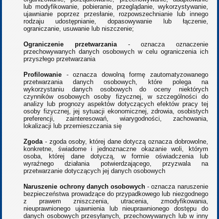
lub modyfikowanie, pobieranie, przeglądanie, wykorzystywanie,
ujawnianie poprzez przesłanie, rozpowszechnianie lub innego
rodzaju udostępnianie, dopasowywanie lub łączenie,
ograniczanie, usuwanie lub niszczenie;
Ograniczenie przetwarzania
- oznacza oznaczenie
przechowywanych danych osobowych w celu ograniczenia ich
przyszłego przetwarzania
Profilowanie
- oznacza dowolną formę zautomatyzowanego
przetwarzania danych osobowych, które polega na
wykorzystaniu danych osobowych do oceny niektórych
czynników osobowych osoby fizycznej, w szczególności do
analizy lub prognozy aspektów dotyczących efektów pracy tej
osoby fizycznej, jej sytuacji ekonomicznej, zdrowia, osobistych
preferencji, zainteresowań, wiarygodności, zachowania,
lokalizacji lub przemieszczania się
Zgoda
- zgoda osoby, której dane dotyczą oznacza dobrowolne,
konkretne, świadome i jednoznaczne okazanie woli, którym
osoba, której dane dotyczą, w formie oświadczenia lub
wyraźnego działania potwierdzającego, przyzwala na
przetwarzanie dotyczących jej danych osobowych
Naruszenie ochrony danych osobowych
- oznacza naruszenie
bezpieczeństwa prowadzące do przypadkowego lub niezgodnego
z prawem zniszczenia, utracenia, zmodyfikowania,
nieuprawnionego ujawnienia lub nieuprawnionego dostępu do
danych osobowych przesyłanych, przechowywanych lub w inny