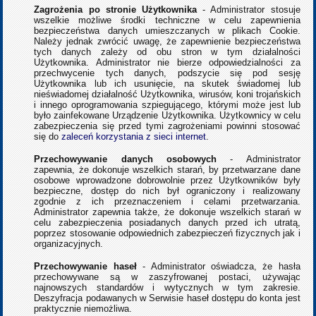
Zagrożenia po stronie Użytkownika
- Administrator stosuje
wszelkie możliwe środki techniczne w celu zapewnienia
bezpieczeństwa danych umieszczanych w plikach Cookie.
Należy jednak zwrócić uwagę, że zapewnienie bezpieczeństwa
tych danych zależy od obu stron w tym działalności
Użytkownika. Administrator nie bierze odpowiedzialności za
przechwycenie tych danych, podszycie się pod sesję
Użytkownika lub ich usunięcie, na skutek świadomej lub
nieświadomej działalność Użytkownika, wirusów, koni trojańskich
i innego oprogramowania szpiegującego, którymi może jest lub
było zainfekowane Urządzenie Użytkownika. Użytkownicy w celu
zabezpieczenia się przed tymi zagrożeniami powinni stosować
się do
zaleceń korzystania z sieci internet
.
Przechowywanie danych osobowych
- Administrator
zapewnia, że dokonuje wszelkich starań, by przetwarzane dane
osobowe wprowadzone dobrowolnie przez Użytkowników były
bezpieczne, dostęp do nich był ograniczony i realizowany
zgodnie z ich przeznaczeniem i celami przetwarzania.
Administrator zapewnia także, że dokonuje wszelkich starań w
celu zabezpieczenia posiadanych danych przed ich utratą,
poprzez stosowanie odpowiednich zabezpieczeń fizycznych jak i
organizacyjnych.
Przechowywanie haseł
- Administrator oświadcza, że hasła
przechowywane są w zaszyfrowanej postaci, używając
najnowszych standardów i wytycznych w tym zakresie.
Deszyfracja podawanych w Serwisie haseł dostępu do konta jest
praktycznie niemożliwa.