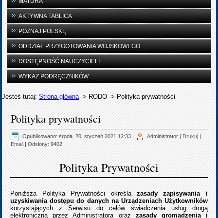
MATURA
AKTYWNA TABLICA
POZNAJ POLSKĘ
ODDZIAŁ PRZYGOTOWANIA WOJSKOWEGO
DOSTĘPNOŚĆ NAUCZYCIELI
WYKAZ PODRĘCZNIKÓW
Jesteś tutaj:
Strona główna
->
RODO
->
Polityka prywatności
Polityka prywatności
Opublikowano: środa, 20, styczeń 2021 12:33
|
Administrator
|
Drukuj
|
Email
| Odsłony: 9402
Polityka Prywatności
Poniższa Polityka Prywatności określa
zasady zapisywania i
uzyskiwania dostępu do danych na Urządzeniach Użytkowników
korzystających z Serwisu do celów świadczenia usług drogą
elektroniczną przez Administratora oraz
zasady gromadzenia i