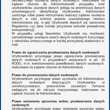
niezwłocznego usunięcia danych osobowych, realizowane na
żądanie złożone do AdministratoraW przypadku kont
użytkowników, usunięcie danych polega na anonimizacji danych
umożliwiających identyfikację Użytkownika. Administrator
zastrzega sobie prawo wstrzymania realizacji żądania usunięcia
danych w celu ochrony prawnie uzasadnionego interesu
Administratora (np. w gdy Użytkownik dopuścił się naruszenia
Regulaminu czy dane zostały pozyskane wskutek prowadzonej
korespondencji).
W przypadku usługi Newsletter, Użytkownik ma możliwość
samodzielnego usunięcia swoich danych osobowych korzystając
z odnośnika umieszczonego w każdej przesyłanej wiadomości e-
mail.
Prawo do ograniczenia przetwarzania danych osobowych
Użytkownikom przysługuje prawo ograniczenia przetwarzania
danych osobowych w przypadkach wskazanych w art. 18
RODO, m.in. kwestionowania prawidłowość danych osobowych,
realizowane na żądanie złożone do Administratora
Prawo do przenoszenia danych osobowych
Użytkownikom przysługuje prawo uzyskania od Administratora,
danych osobowych dotyczących Użytkownika w
ustrukturyzowanym, powszechnie używanym formacie
nadającym się do odczytu maszynowego, realizowane na
żądanie złożone do Administratora
Prawo wniesienia sprzeciwu wobec przetwarzania danych
osobowych
Użytkownikom przysługuje prawo wniesienia sprzeciwu wobec