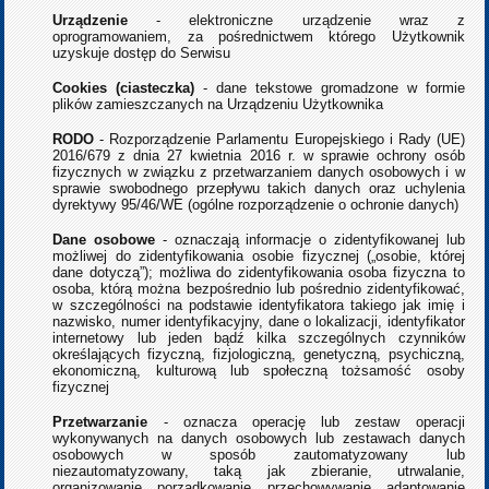
Urządzenie
- elektroniczne urządzenie wraz z
oprogramowaniem, za pośrednictwem którego Użytkownik
uzyskuje dostęp do Serwisu
Cookies (ciasteczka)
- dane tekstowe gromadzone w formie
plików zamieszczanych na Urządzeniu Użytkownika
RODO
- Rozporządzenie Parlamentu Europejskiego i Rady (UE)
2016/679 z dnia 27 kwietnia 2016 r. w sprawie ochrony osób
fizycznych w związku z przetwarzaniem danych osobowych i w
sprawie swobodnego przepływu takich danych oraz uchylenia
dyrektywy 95/46/WE (ogólne rozporządzenie o ochronie danych)
Dane osobowe
- oznaczają informacje o zidentyfikowanej lub
możliwej do zidentyfikowania osobie fizycznej („osobie, której
dane dotyczą”); możliwa do zidentyfikowania osoba fizyczna to
osoba, którą można bezpośrednio lub pośrednio zidentyfikować,
w szczególności na podstawie identyfikatora takiego jak imię i
nazwisko, numer identyfikacyjny, dane o lokalizacji, identyfikator
internetowy lub jeden bądź kilka szczególnych czynników
określających fizyczną, fizjologiczną, genetyczną, psychiczną,
ekonomiczną, kulturową lub społeczną tożsamość osoby
fizycznej
Przetwarzanie
- oznacza operację lub zestaw operacji
wykonywanych na danych osobowych lub zestawach danych
osobowych w sposób zautomatyzowany lub
niezautomatyzowany, taką jak zbieranie, utrwalanie,
organizowanie, porządkowanie, przechowywanie, adaptowanie