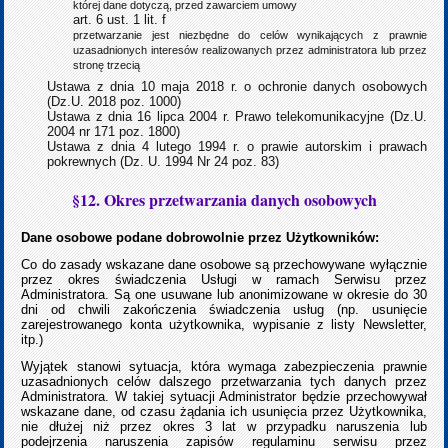
której dane dotyczą, przed zawarciem umowy
art. 6 ust. 1 lit. f
przetwarzanie jest niezbędne do celów wynikających z prawnie
uzasadnionych interesów realizowanych przez administratora lub przez
stronę trzecią
Ustawa z dnia 10 maja 2018 r. o ochronie danych osobowych
(Dz.U. 2018 poz. 1000)
Ustawa z dnia 16 lipca 2004 r. Prawo telekomunikacyjne (Dz.U.
2004 nr 171 poz. 1800)
Ustawa z dnia 4 lutego 1994 r. o prawie autorskim i prawach
pokrewnych (Dz. U. 1994 Nr 24 poz. 83)
§12. Okres przetwarzania danych osobowych
Dane osobowe podane dobrowolnie przez Użytkowników:
Co do zasady wskazane dane osobowe są przechowywane wyłącznie
przez okres świadczenia Usługi w ramach Serwisu przez
Administratora. Są one usuwane lub anonimizowane w okresie do 30
dni od chwili zakończenia świadczenia usług (np. usunięcie
zarejestrowanego konta użytkownika, wypisanie z listy Newsletter,
itp.)
Wyjątek stanowi sytuacja, która wymaga zabezpieczenia prawnie
uzasadnionych celów dalszego przetwarzania tych danych przez
Administratora. W takiej sytuacji Administrator będzie przechowywał
wskazane dane, od czasu żądania ich usunięcia przez Użytkownika,
nie dłużej niż przez okres 3 lat w przypadku naruszenia lub
podejrzenia naruszenia zapisów regulaminu serwisu przez