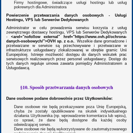
Firmy hostingowe, świadczące usługi hostingu lub usług
pokrewnych dla Administratora
Powierzenie przetwarzania danych osobowych - Usługi
Hostingu, VPS lub Serwerów Dedykowanych
Administrator w celu prowadzenia serwisu korzysta z usług
zewnętrznego dostawcy hostingu, VPS lub Serwerów Dedykowanych
-
<arel="nofollow external" href="https://www.ovh.pl/ochrona-
danych-osobowych/">OVH sp. z o.o.
. Wszelkie dane gromadzone i
przetwarzane w serwisie są przechowywane i przetwarzane w
infrastrukturze usługodawcy zlokalizowanej w obrębie gramic Unii
Europejskiej. Istnieje możliwość dostępu do danych wskutek prac
serwisowych realizowanych przez personel usługodawcy. Dostęp do
tych danych reguluje umowa zawarta pomiędzy Administratorem a
Usługodawcą.
§10. Sposób przetwarzania danych osobowych
Dane osobowe podane dobrowolnie przez Użytkowników:
Dane osobowe nie będą przekazywane poza Unię Europejską,
chyba że zostały opublikowane na skutek indywidualnego
działania Użytkownika (np. wprowadzenie komentarza lub wpisu),
co sprawi, że dane będą dostępne dla każdej osoby
odwiedzającej serwis.
Dane osobowe nie będą wykorzystywane do zautomatyzowanego