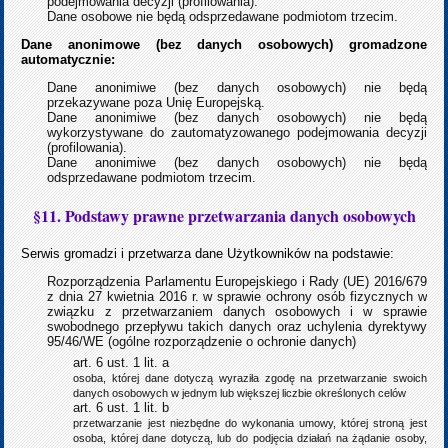
podejmowania decyzji (profilowania).
Dane osobowe nie będą odsprzedawane podmiotom trzecim.
Dane anonimowe (bez danych osobowych) gromadzone
automatycznie:
Dane anonimiwe (bez danych osobowych) nie będą
przekazywane poza Unię Europejską.
Dane anonimiwe (bez danych osobowych) nie będą
wykorzystywane do zautomatyzowanego podejmowania decyzji
(profilowania).
Dane anonimiwe (bez danych osobowych) nie będą
odsprzedawane podmiotom trzecim.
§11. Podstawy prawne przetwarzania danych osobowych
Serwis gromadzi i przetwarza dane Użytkowników na podstawie:
Rozporządzenia Parlamentu Europejskiego i Rady (UE) 2016/679
z dnia 27 kwietnia 2016 r. w sprawie ochrony osób fizycznych w
związku z przetwarzaniem danych osobowych i w sprawie
swobodnego przepływu takich danych oraz uchylenia dyrektywy
95/46/WE (ogólne rozporządzenie o ochronie danych)
art. 6 ust. 1 lit. a
osoba, której dane dotyczą wyraziła zgodę na przetwarzanie swoich
danych osobowych w jednym lub większej liczbie określonych celów
art. 6 ust. 1 lit. b
przetwarzanie jest niezbędne do wykonania umowy, której stroną jest
osoba, której dane dotyczą, lub do podjęcia działań na żądanie osoby,