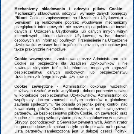
Mechanizmy składowania i odczytu plików Cookie
-
Mechanizmy składowania, odczytu i wymiany danych pomiędzy
Plikami Cookies zapisywanymi na Urządzeniu Użytkownika a
Serwisem są realizowane poprzez wbudowane mechanizmy
przeglądarek internetowych i nie pozwalają na pobieranie innych
danych z Urządzenia Użytkownika lub danych innych witryn
internetowych, które odwiedzał Użytkownik, w tym danych
osobowych ani informacji poufnych. Przeniesienie na Urządzenie
Użytkownika wirusów, koni trojańskich oraz innych robaków jest
także praktycznie niemożliwe.
Cookie wewnętrzne
- zastosowane przez Administratora pliki
Cookie są bezpieczne dla Urządzeń Użytkowników i nie
zawierają skryptów, treści lub informacji mogących zagrażać
bezpieczeństwu danych osobowych lub bezpieczeństwu
Urządzenia z którego korzysta Użytkownik.
Cookie zewnętrzne
- Administrator dokonuje wszelkich
możliwych działań w celu weryfikacji i doboru partnerów serwisu
w kontekście bezpieczeństwa Użytkowników. Administrator do
współpracy dobiera znanych, dużych partnerów o globalnym
zaufaniu społecznym. Nie posiada on jednak pełnej kontroli nad
zawartością plików Cookie pochodzących od zewnętrznych
partnerów. Za bezpieczeństwo plików Cookie, ich zawartość oraz
zgodne z licencją wykorzystanie przez zainstalowane w serwisie
Skrypty, pochodzących z Serwisów zewnętrznych, Administrator
nie ponosi odpowiedzialności na tyle na ile pozwala na to prawo.
Lista partnerów zamieszczona jest w dalszej części Polityki