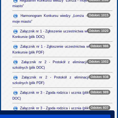
Regulamin Konkursu wiedzy "Łomża - moje
miasto"
Odsłon: 1015
Harmonogram Konkursu wiedzy „Łomża -
moje miasto”
Odsłon: 1020
Załącznik nr 1 - Zgłoszenie uczestnictwa w
Konkursie (plik DOC)
Odsłon: 986
Załącznik nr 1 - Zgłoszenie uczestnictwa w
Konkursie (plik PDF)
Odsłon: 1002
Załącznik nr 2 - Protokół z eliminacji
szkolnych (plik DOC)
Odsłon: 938
Załącznik nr 2 - Protokół z eliminacji
szkolnych (plik PDF)
Odsłon: 989
Załącznik nr 3 - Zgoda rodzica i ucznia (plik
DOC)
Odsłon: 937
Załącznik nr 3 - Zgoda rodzica i ucznia (plik
PDF)