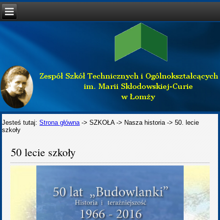
Jesteś tutaj:
Strona główna
->
SZKOŁA
->
Nasza historia
->
50. lecie
szkoły
50 lecie szkoły