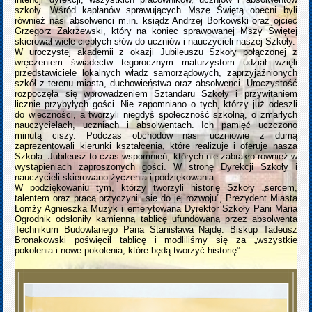
szkoły. Wśród kapłanów sprawujących Mszę Świętą obecni byli
również nasi absolwenci m.in. ksiądz Andrzej Borkowski oraz ojciec
Grzegorz Zakrzewski, który na koniec sprawowanej Mszy Świętej
skierował wiele ciepłych słów do uczniów i nauczycieli naszej Szkoły.
W uroczystej akademii z okazji Jubileuszu Szkoły połączonej z
wręczeniem świadectw tegorocznym maturzystom udział wzięli
przedstawiciele lokalnych władz samorządowych, zaprzyjaźnionych
szkół z terenu miasta, duchowieństwa oraz absolwenci. Uroczystość
rozpoczęła się wprowadzeniem Sztandaru Szkoły i przywitaniem
licznie przybyłych gości. Nie zapomniano o tych, którzy już odeszli
do wieczności, a tworzyli niegdyś społeczność szkolną, o zmarłych
nauczycielach, uczniach i absolwentach. Ich pamięć uczczono
minutą ciszy. Podczas obchodów nasi uczniowie z dumą
zaprezentowali kierunki kształcenia, które realizuje i oferuje nasza
Szkoła. Jubileusz to czas wspomnień, których nie zabrakło również w
wystąpieniach zaproszonych gości. W stronę Dyrekcji Szkoły i
nauczycieli skierowano życzenia i podziękowania.
W podziękowaniu tym, którzy tworzyli historię Szkoły „sercem,
talentem oraz pracą przyczynili się do jej rozwoju”, Prezydent Miasta
Łomży Agnieszka Muzyk i emerytowana Dyrektor Szkoły Pani Maria
Ogrodnik odsłoniły kamienną tablicę ufundowaną przez absolwenta
Technikum Budowlanego Pana Stanisława Najdę. Biskup Tadeusz
Bronakowski poświęcił tablicę i modliliśmy się za „wszystkie
pokolenia i nowe pokolenia, które będą tworzyć historię”.