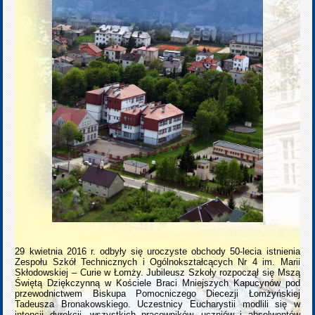
29 kwietnia 2016 r. odbyły się uroczyste obchody 50-lecia istnienia
Zespołu Szkół Technicznych i Ogólnokształcących Nr 4 im. Marii
Skłodowskiej – Curie w Łomży. Jubileusz Szkoły rozpoczął się Mszą
Świętą Dziękczynną w Kościele Braci Mniejszych Kapucynów pod
przewodnictwem Biskupa Pomocniczego Diecezji Łomżyńskiej
Tadeusza Bronakowskiego. Uczestnicy Eucharystii modlili się w
intencji dyrekcji, wszystkich pracowników, uczniów i absolwentów