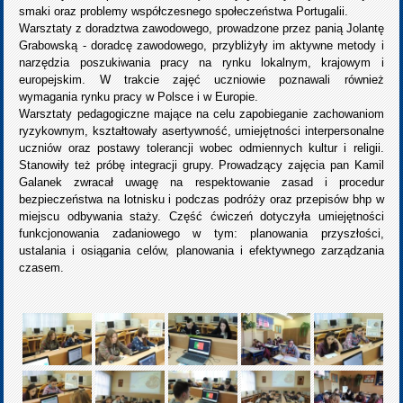
smaki oraz problemy współczesnego społeczeństwa Portugalii.
Warsztaty z doradztwa zawodowego, prowadzone przez panią Jolantę
Grabowską - doradcę zawodowego, przybliżyły im aktywne metody i
narzędzia poszukiwania pracy na rynku lokalnym, krajowym i
europejskim. W trakcie zajęć uczniowie poznawali również
wymagania rynku pracy w Polsce i w Europie.
Warsztaty pedagogiczne mające na celu zapobieganie zachowaniom
ryzykownym, kształtowały asertywność, umiejętności interpersonalne
uczniów oraz postawy tolerancji wobec odmiennych kultur i religii.
Stanowiły też próbę integracji grupy. Prowadzący zajęcia pan Kamil
Galanek zwracał uwagę na respektowanie zasad i procedur
bezpieczeństwa na lotnisku i podczas podróży oraz przepisów bhp w
miejscu odbywania staży. Część ćwiczeń dotyczyła umiejętności
funkcjonowania zadaniowego w tym: planowania przyszłości,
ustalania i osiągania celów, planowania i efektywnego zarządzania
czasem.