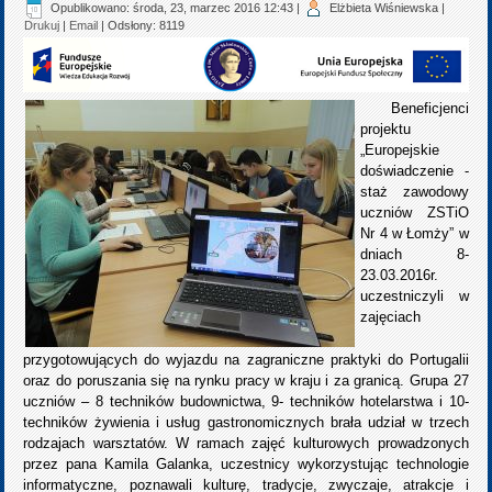
Opublikowano: środa, 23, marzec 2016 12:43
|
Elżbieta Wiśniewska
|
Drukuj
|
Email
| Odsłony: 8119
Beneficjenci
projektu
„Europejskie
doświadczenie -
staż zawodowy
uczniów ZSTiO
Nr 4 w Łomży” w
dniach 8-
23.03.2016r.
uczestniczyli w
zajęciach
przygotowujących do wyjazdu na zagraniczne praktyki do Portugalii
oraz do poruszania się na rynku pracy w kraju i za granicą. Grupa 27
uczniów – 8 techników budownictwa, 9- techników hotelarstwa i 10-
techników żywienia i usług gastronomicznych brała udział w trzech
rodzajach warsztatów. W ramach zajęć kulturowych prowadzonych
przez pana Kamila Galanka, uczestnicy wykorzystując technologie
informatyczne, poznawali kulturę, tradycje, zwyczaje, atrakcje i