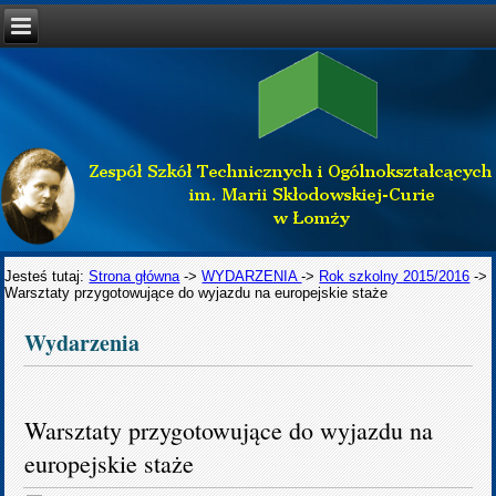
Jesteś tutaj:
Strona główna
->
WYDARZENIA
->
Rok szkolny 2015/2016
->
Warsztaty przygotowujące do wyjazdu na europejskie staże
Wydarzenia
Warsztaty przygotowujące do wyjazdu na
europejskie staże