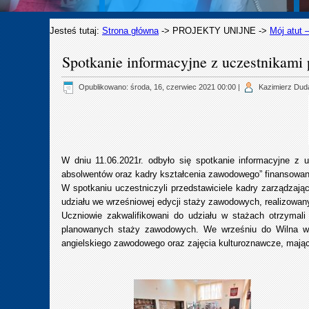
Jesteś tutaj:
Strona główna
->
PROJEKTY UNIJNE
->
Mój atut 
Spotkanie informacyjne z uczestnikami 
Opublikowano: środa, 16, czerwiec 2021 00:00
|
Kazimierz Dud
W dniu 11.06.2021r. odbyło się spotkanie informacyjne z 
absolwentów oraz kadry kształcenia zawodowego” finansow
W spotkaniu uczestniczyli przedstawiciele kadry zarządzając
udziału we wrześniowej edycji staży zawodowych, realizowany
Uczniowie zakwalifikowani do udziału w stażach otrzymali
planowanych staży zawodowych. We wrześniu do Wilna wyj
angielskiego zawodowego oraz zajęcia kulturoznawcze, mają