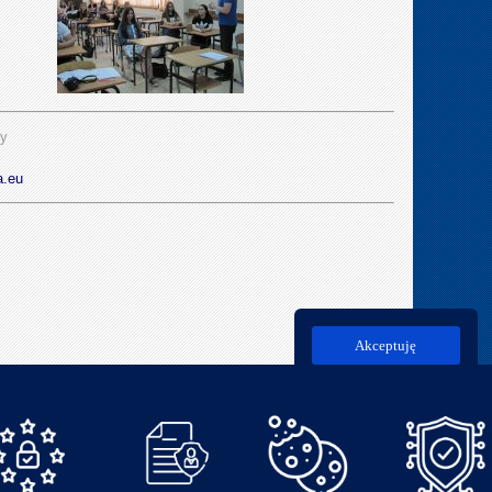
ży
a.eu
Akceptuję