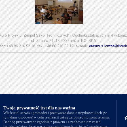
iuro Projektu: Zespół Szkół Technicznych i Ogólnokształcących nr 4 w Łom
ul. Zielona 21, 18-400 Łomża, POLSKA
efon +48 86 216 52 18, fax: +48 86 216 52 19, e- mail:
erasmus.lomza@interi
Twoja prywatność jest dla nas ważna
Właściciel serwisu gromadzi i przetwarza dane o użytkownikach (w
tym dane osobowe) w celu realizacji usług za pośrednictwem serwisu.
Dane są przetwarzane zgodnie z prawem i z zachowaniem zasad
bezpieczeństwa. Przetwarzanie części danych może być powierzone