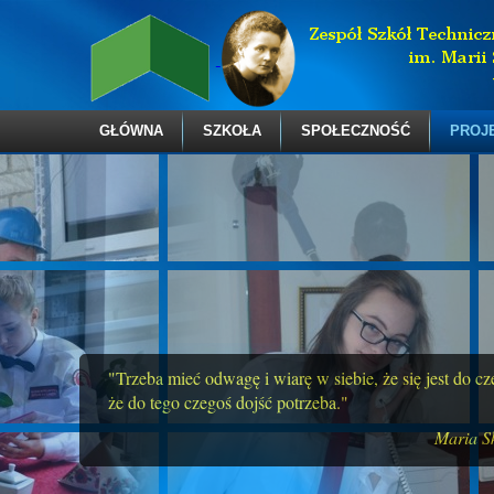
GŁÓWNA
SZKOŁA
SPOŁECZNOŚĆ
PROJ
"Trzeba mieć odwagę i wiarę w siebie, że się jest do c
że do tego czegoś dojść potrzeba."
Maria S