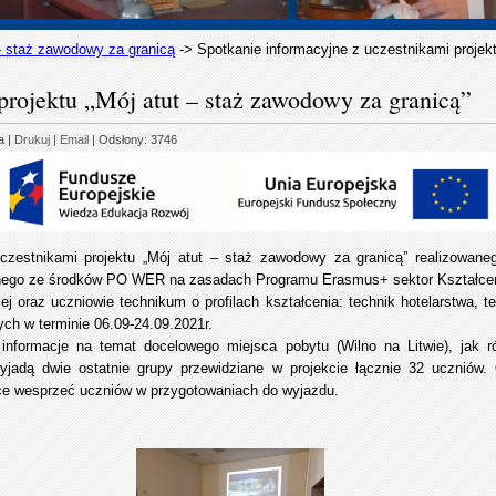
– staż zawodowy za granicą
->
Spotkanie informacyjne z uczestnikami projek
projektu „Mój atut – staż zawodowy za granicą”
a
|
Drukuj
|
Email
| Odsłony: 3746
uczestnikami projektu „Mój atut – staż zawodowy za granicą” realizowa
anego ze środków PO WER na zasadach Programu Erasmus+ sektor Kształcen
ej oraz uczniowie technikum o profilach kształcenia: technik hotelarstwa, t
ch w terminie 06.09-24.09.2021r.
 informacje na temat docelowego miejsca pobytu (Wilno na Litwie), jak ró
adą dwie ostatnie grupy przewidziane w projekcie łącznie 32 uczniów.
ce wesprzeć uczniów w przygotowaniach do wyjazdu.