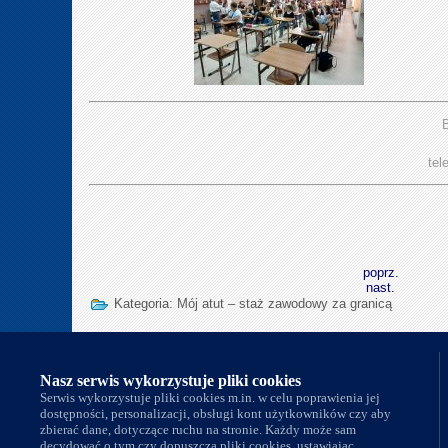
B
tel
poprz.
nast.
Kategoria:
Mój atut – staż zawodowy za granicą
Nasi partnerzy
Nasz serwis wykorzystuje pliki cookies
Serwis wykorzystuje pliki cookies m.in. w celu poprawienia jej
dostępności, personalizacji, obsługi kont użytkowników czy aby
zbierać dane, dotyczące ruchu na stronie. Każdy może sam
decydować o tym czy dopuszcza pliki cookies, ustawiając