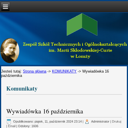
Jesteś tutaj:
Strona główna
->
KOMUNIKATY
->
Wywiadówka 16
października
Komunikaty
Wywiadówka 16 października
Opublikowano: piątek, 11, październik 2024 23:14
|
Administrator
|
Drukuj
|
Email
| Odsłony: 1606