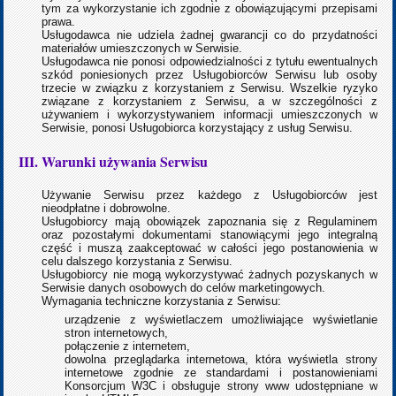
tym za wykorzystanie ich zgodnie z obowiązującymi przepisami
prawa.
Usługodawca nie udziela żadnej gwarancji co do przydatności
materiałów umieszczonych w Serwisie.
Usługodawca nie ponosi odpowiedzialności z tytułu ewentualnych
szkód poniesionych przez Usługobiorców Serwisu lub osoby
trzecie w związku z korzystaniem z Serwisu. Wszelkie ryzyko
związane z korzystaniem z Serwisu, a w szczególności z
używaniem i wykorzystywaniem informacji umieszczonych w
Serwisie, ponosi Usługobiorca korzystający z usług Serwisu.
III. Warunki używania Serwisu
Używanie Serwisu przez każdego z Usługobiorców jest
nieodpłatne i dobrowolne.
Usługobiorcy mają obowiązek zapoznania się z Regulaminem
oraz pozostałymi dokumentami stanowiącymi jego integralną
część i muszą zaakceptować w całości jego postanowienia w
celu dalszego korzystania z Serwisu.
Usługobiorcy nie mogą wykorzystywać żadnych pozyskanych w
Serwisie danych osobowych do celów marketingowych.
Wymagania techniczne korzystania z Serwisu:
urządzenie z wyświetlaczem umożliwiające wyświetlanie
stron internetowych,
połączenie z internetem,
dowolna przeglądarka internetowa, która wyświetla strony
internetowe zgodnie ze standardami i postanowieniami
Konsorcjum W3C i obsługuje strony www udostępniane w