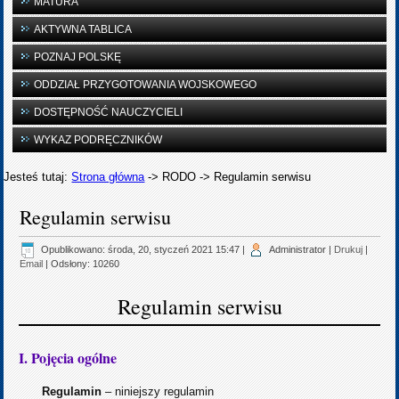
MATURA
AKTYWNA TABLICA
POZNAJ POLSKĘ
ODDZIAŁ PRZYGOTOWANIA WOJSKOWEGO
DOSTĘPNOŚĆ NAUCZYCIELI
WYKAZ PODRĘCZNIKÓW
Jesteś tutaj:
Strona główna
->
RODO
->
Regulamin serwisu
Regulamin serwisu
Opublikowano: środa, 20, styczeń 2021 15:47
|
Administrator
|
Drukuj
|
Email
| Odsłony: 10260
Regulamin serwisu
I. Pojęcia ogólne
Regulamin
– niniejszy regulamin