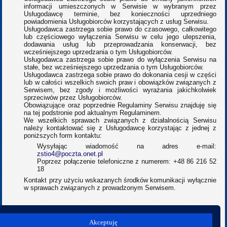
informacji umieszczonych w Serwisie w wybranym przez
Usługodawcę terminie, bez konieczności uprzedniego
powiadomienia Usługobiorców korzystających z usług Serwisu.
Usługodawca zastrzega sobie prawo do czasowego, całkowitego
lub częściowego wyłączenia Serwisu w celu jego ulepszenia,
dodawania usług lub przeprowadzania konserwacji, bez
wcześniejszego uprzedzania o tym Usługobiorców.
Usługodawca zastrzega sobie prawo do wyłączenia Serwisu na
stałe, bez wcześniejszego uprzedzania o tym Usługobiorców.
Usługodawca zastrzega sobie prawo do dokonania cesji w części
lub w całości wszelkich swoich praw i obowiązków związanych z
Serwisem, bez zgody i możliwości wyrażania jakichkolwiek
sprzeciwów przez Usługobiorców.
Obowiązujące oraz poprzednie Regulaminy Serwisu znajduję się
na tej podstronie pod aktualnym Regulaminem.
We wszelkich sprawach związanych z działalnością Serwisu
należy kontaktować się z Usługodawcę korzystając z jednej z
poniższych form kontaktu:
Wysyłając wiadomość na adres e-mail:
zstio4@poczta.onet.pl
Poprzez połączenie telefoniczne z numerem: +48 86 216 52
18
Kontakt przy użyciu wskazanych środków komunikacji wyłącznie
w sprawach związanych z prowadzonym Serwisem.
nast.
Akceptuję