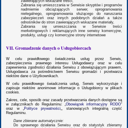
zawierających wskazane treści,
Zabrania się umieszczania w Serwisie skryptów i programów
nadmiernie obciążających serwer, oprogramowania
nielegalnego, oprogramowania służącego do naruszania
zabezpieczeń oraz innych podobnych działań a także
odnośników do stron zawierających wskazane materiały,
Zabrania się umieszczania w Serwisie treści
merketingowych i reklamujących inne serwisy komercyjne,
produkty, usługi czy komercyjne strony internetowe
VII. Gromadzenie danych o Usługobiorcach
W celu prawidłowego świadczenia usług przez Serwis,
zabezpieczenia prawnego interesu Usługodawcy oraz w celu
zapewnienia zgodności działania Serwisu z obowiązującym prawem,
Usługodawca za pośrednictwem Serwisu gromadzi i przetwarza
niektóre dane o Użytkownikach.
W celu prawidłowego świadczenia usług, Serwis wykorzystuje i
zapisuje niektóre anonimowe informacje o Usługobiorcy w plikach
cookies.
Zakres, cele, sposób oraz zasady przetwarzania danych dostępne są
w załącznikach do Regulaminu: „
Obowiązek informacyjny RODO
”
oraz w „
Polityce prywatności
„, stanowiących integralną część
Regulaminu.
Dane zbierane automatycznie:
Do sprawnego działania Serwisu oraz do statystyk zbieramy