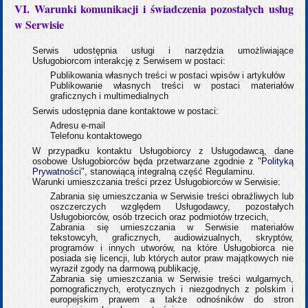
VI. Warunki komunikacji i świadczenia pozostałych usług
w Serwisie
Serwis udostępnia usługi i narzędzia umożliwiające
Usługobiorcom interakcję z Serwisem w postaci:
Publikowania własnych treści w postaci wpisów i artykułów
Publikowanie własnych treści w postaci materiałów
graficznych i multimedialnych
Serwis udostępnia dane kontaktowe w postaci:
Adresu e-mail
Telefonu kontaktowego
W przypadku kontaktu Usługobiorcy z Usługodawcą, dane
osobowe Usługobiorców będa przetwarzane zgodnie z "
Polityką
Prywatności
", stanowiącą integralną część Regulaminu.
Warunki umieszczania treści przez Usługobiorców w Serwisie:
Zabrania się umieszczania w Serwisie treści obraźliwych lub
oszczerczych względem Usługodawcy, pozostałych
Usługobiorców, osób trzecich oraz podmiotów trzecich,
Zabrania się umieszczania w Serwisie materiałów
tekstowcyh, graficznych, audiowizualnych, skryptów,
programów i innych utworów, na które Usługobiorca nie
posiada się licencji, lub których autor praw majątkowych nie
wyraził zgody na darmową publikację,
Zabrania się umieszczania w Serwisie treści wulgarnych,
pornograficznych, erotycznych i niezgodnych z polskim i
europejskim prawem a także odnośników do stron