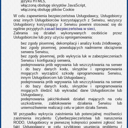
języku HTML5,
włączoną obsługę skryptów JavaScript,
włączoną obsługę plików Cookie
W celu zapewnienia bezpieczeństwa Usługodawcy, Usługobiorcy
oraz innych Usługobiorców korzystających z Serwisu, wszyscy
Usługobiorcy korzystający z Serwisu powinni stosować się do
ogólnie przyjętych
zasad bezpieczeństwa w sieci
,
Zabrania się działań wykonywanych osobiście przez
Usługobiorców lub przy użyciu oprorgamowania:
bez zgody pisemnej, dekompilacji i analizy kodu źródłowego,
bez zgody pisemnej, powodujących nadmierne obciążenie
serwera Serwisu,
bez zgody pisemnej, prób wykrycia luk w zabezpieczeniach
Serwisu i konfiguracji serwera,
podejmowania prób wgrywania lub wszczykiwania na serwer
i do bazy danych kodu, skryptów i oprogramowania
mogących wyrządzić szkodę oprogramowaniu Serwisu,
innym Usługobiorcom lub Usługodawcy,
podejmowania prób wgrywania lub wszczykiwania na serwer
i do bazy danych kodu, skryptów i oprogramowania
mogących śledzić lub wykradać dane Usługobiorców lub
Usługodawcy,
podejmowania jakichkolwiek działań mających na celu
uszkodzenie, zablokowanie działania Serwisu lub
uniemożliwienie realizacji celu w jakim działa Serwis.
W przypadku wykrycia zaistnienia lub potencjalnej możliwości
zaistnienia incydentu Cyberbezpieczeństwa lub naruszenia
RODO, Usługobiorcy w pierwszej kolejności powinni zgłosić ten
fakt Usługodawcy w celu szybkiego usunięcia problemu /