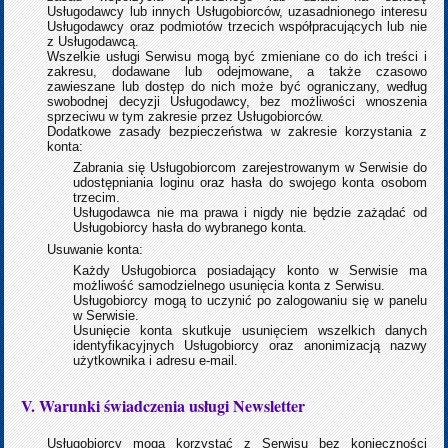
Usługodawcy lub innych Usługobiorców, uzasadnionego interesu
Usługodawcy oraz podmiotów trzecich współpracujących lub nie
z Usługodawcą.
Wszelkie usługi Serwisu mogą być zmieniane co do ich treści i
zakresu, dodawane lub odejmowane, a także czasowo
zawieszane lub dostęp do nich może być ograniczany, według
swobodnej decyzji Usługodawcy, bez możliwości wnoszenia
sprzeciwu w tym zakresie przez Usługobiorców.
Dodatkowe zasady bezpieczeństwa w zakresie korzystania z
konta:
Zabrania się Usługobiorcom zarejestrowanym w Serwisie do
udostępniania loginu oraz hasła do swojego konta osobom
trzecim.
Usługodawca nie ma prawa i nigdy nie będzie zażądać od
Usługobiorcy hasła do wybranego konta.
Usuwanie konta:
Każdy Usługobiorca posiadający konto w Serwisie ma
możliwość samodzielnego usunięcia konta z Serwisu.
Usługobiorcy mogą to uczynić po zalogowaniu się w panelu
w Serwisie.
Usunięcie konta skutkuje usunięciem wszelkich danych
identyfikacyjnych Usługobiorcy oraz anonimizacją nazwy
użytkownika i adresu e-mail.
V. Warunki świadczenia usługi Newsletter
Usługobiorcy mogą korzystać z Serwisu bez konieczności