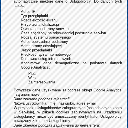
automatycznie niektóre dane o Usługobiorcy. Do danych tych
należą:
Adres IP
Typ przeglądarki
Rozdzielczość ekranu
Przybliżona lokalizacja
Otwierane podstrony serwisu
Czas spędzony na odpowiedniej podstronie serwisu
Rodzaj systemu operacyjnego
Adres poprzedniej podstrony
Adres strony odsyłającej
Język przeglądarki
Predkość łącza internetowego
Dostawca usług internetowych
Anonimowe dane demograficzne na podstawie danych
Google Analytics:
Płeć
Wiek
Zainteresowania
Powyższe dane uzyskiwane są poprzez skrypt Google Analytics
i są anonimowe.
Dane zbierane podczas rejestracji:
Nazwa użytkownika, imię i nazwisko, adres e-mail
W przypadku Usługobiorców zalogowanych (posiadających konto
w Serwisie), w plikach cookies zapisywanych na urządzeniu
Usługobiorcy może być umieszczony identyfikator Usługobiorcy
powiązany z kontem Usługobiorcy
Dane zbierane podczas zapisywania do newslettera: