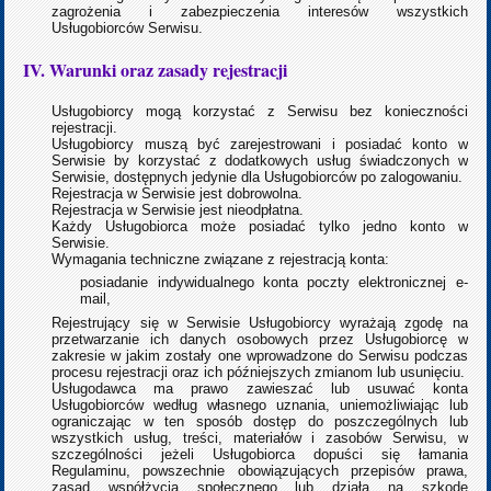
zagrożenia i zabezpieczenia interesów wszystkich
Usługobiorców Serwisu.
IV. Warunki oraz zasady rejestracji
Usługobiorcy mogą korzystać z Serwisu bez konieczności
rejestracji.
Usługobiorcy muszą być zarejestrowani i posiadać konto w
Serwisie by korzystać z dodatkowych usług świadczonych w
Serwisie, dostępnych jedynie dla Usługobiorców po zalogowaniu.
Rejestracja w Serwisie jest dobrowolna.
Rejestracja w Serwisie jest nieodpłatna.
Każdy Usługobiorca może posiadać tylko jedno konto w
Serwisie.
Wymagania techniczne związane z rejestracją konta:
posiadanie indywidualnego konta poczty elektronicznej e-
mail,
Rejestrujący się w Serwisie Usługobiorcy wyrażają zgodę na
przetwarzanie ich danych osobowych przez Usługobiorcę w
zakresie w jakim zostały one wprowadzone do Serwisu podczas
procesu rejestracji oraz ich późniejszych zmianom lub usunięciu.
Usługodawca ma prawo zawieszać lub usuwać konta
Usługobiorców według własnego uznania, uniemożliwiając lub
ograniczając w ten sposób dostęp do poszczególnych lub
wszystkich usług, treści, materiałów i zasobów Serwisu, w
szczególności jeżeli Usługobiorca dopuści się łamania
Regulaminu, powszechnie obowiązujących przepisów prawa,
zasad współżycia społecznego lub działa na szkodę