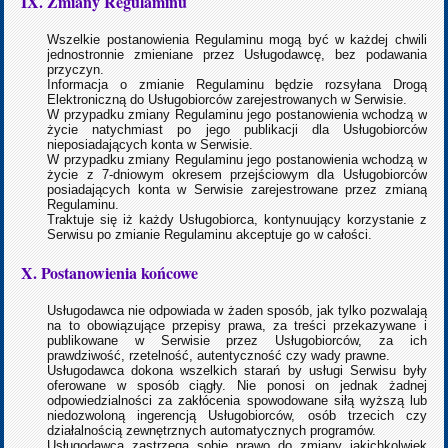
IX. Zmiany Regulaminu
Wszelkie postanowienia Regulaminu mogą być w każdej chwili
jednostronnie zmieniane przez Usługodawcę, bez podawania
przyczyn.
Informacja o zmianie Regulaminu będzie rozsyłana Drogą
Elektroniczną do Usługobiorców zarejestrowanych w Serwisie.
W przypadku zmiany Regulaminu jego postanowienia wchodzą w
życie natychmiast po jego publikacji dla Usługobiorców
nieposiadających konta w Serwisie.
W przypadku zmiany Regulaminu jego postanowienia wchodzą w
życie z 7-dniowym okresem przejściowym dla Usługobiorców
posiadających konta w Serwisie zarejestrowane przez zmianą
Regulaminu.
Traktuje się iż każdy Usługobiorca, kontynuujący korzystanie z
Serwisu po zmianie Regulaminu akceptuje go w całości.
X. Postanowienia końcowe
Usługodawca nie odpowiada w żaden sposób, jak tylko pozwalają
na to obowiązujące przepisy prawa, za treści przekazywane i
publikowane w Serwisie przez Usługobiorców, za ich
prawdziwość, rzetelność, autentyczność czy wady prawne.
Usługodawca dokona wszelkich starań by usługi Serwisu były
oferowane w sposób ciągły. Nie ponosi on jednak żadnej
odpowiedzialności za zakłócenia spowodowane siłą wyższą lub
niedozwoloną ingerencją Usługobiorców, osób trzecich czy
działalnością zewnętrznych automatycznych programów.
Usługodawca zastrzega sobie prawo do zmiany jakichkolwiek