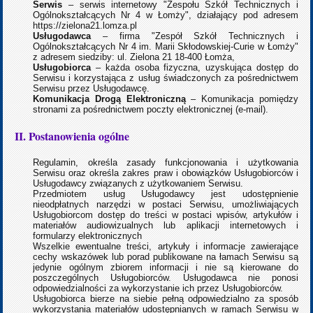
Serwis
– serwis internetowy "Zespołu Szkół Technicznych i
Ogólnokształcących Nr 4 w Łomży", działający pod adresem
https://zielona21.lomza.pl
Usługodawca
– firma "Zespół Szkół Technicznych i
Ogólnokształcących Nr 4 im. Marii Skłodowskiej-Curie w Łomży"
z adresem siedziby: ul. Zielona 21 18-400 Łomża,
Usługobiorca
– każda osoba fizyczna, uzyskująca dostęp do
Serwisu i korzystająca z usług świadczonych za pośrednictwem
Serwisu przez Usługodawcę.
Komunikacja Drogą Elektroniczną
– Komunikacja pomiędzy
stronami za pośrednictwem poczty elektronicznej (e-mail).
II. Postanowienia ogólne
Regulamin, określa zasady funkcjonowania i użytkowania
Serwisu oraz określa zakres praw i obowiązków Usługobiorców i
Usługodawcy związanych z użytkowaniem Serwisu.
Przedmiotem usług Usługodawcy jest udostępnienie
nieodpłatnych narzędzi w postaci Serwisu, umożliwiających
Usługobiorcom dostęp do treści w postaci wpisów, artykułów i
materiałów audiowizualnych lub aplikacji internetowych i
formularzy elektronicznych
Wszelkie ewentualne treści, artykuły i informacje zawierające
cechy wskazówek lub porad publikowane na łamach Serwisu są
jedynie ogólnym zbiorem informacji i nie są kierowane do
poszczególnych Usługobiorców. Usługodawca nie ponosi
odpowiedzialności za wykorzystanie ich przez Usługobiorców.
Usługobiorca bierze na siebie pełną odpowiedzialno za sposób
wykorzystania materiałów udostępnianych w ramach Serwisu w