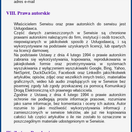
adres e-mail
VIII. Prawa autorskie
Właścicielem Serwisu oraz praw autorskich do serwisu jest
Usługodawca.
Część danych zamieszczonych w Serwisie są chronione
prawami autorskimi należącymi do firm, instytucji i osób trzecich,
niepowiązanych w jakikolwiek sposób z Usługodawcą, i są
wykorzystywane na podstawie uzyskanych licencji, lub opartych
na licencji darmowej.
Na podstawie Ustawy z dnia 4 lutego 1994 o prawie autorskim
zabrania się wykorzystywania, kopiowania, reprodukowania w
jakiejkolwiek formie oraz przetrzymywania w systemach
wyszukiwania z wyłączeniem wyszukiwarki Google, Bing, Yahoo,
NetSprint, DuckDuckGo, Facebook oraz LinkedIn jakichkolwiek
artykułów, opisów, zdjęć oraz wszelkich innych treści, materiałów
graficznych, wideo lub audio znajdujących się w Serwisie bez
pisemnej zgody lub zgody przekazanej za pomocą Komunikacji
Drogą Elektroniczną ich prawnego właściciela.
Zgodnie z Ustawą z dnia 4 lutego 1994 o prawie autorskim
ochronie nie podlegają proste informacje prasowe, rozumiane
jako same informacje, bez komentarza i oceny ich autora. Autor
rozumie to jako możliwość wykorzystywania informacji z
zamieszczonych w serwisie tekstów, ale już nie kopiowania
całości lub części artykułów o ile nie zostało to oznaczone w
poszczególnym materiale udostępnionym w Serwisie.