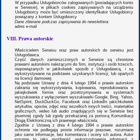
W przypadku Usługobiorców zalogowanych (posiadających konto
w Serwisie), w plikach cookies zapisywanych na urządzeniu
Usługobiorcy może być umieszczony identyfikator Usługobiorcy
powiązany z kontem Usługobiorcy
Dane zbierane podczas zapisywania do newslettera:
adres e-mail
VIII. Prawa autorskie
Właścicielem Serwisu oraz praw autorskich do serwisu jest
Usługodawca.
Część danych zamieszczonych w Serwisie są chronione
prawami autorskimi należącymi do firm, instytucji i osób trzecich,
niepowiązanych w jakikolwiek sposób z Usługodawcą, i są
wykorzystywane na podstawie uzyskanych licencji, lub opartych
na licencji darmowej.
Na podstawie Ustawy z dnia 4 lutego 1994 o prawie autorskim
zabrania się wykorzystywania, kopiowania, reprodukowania w
jakiejkolwiek formie oraz przetrzymywania w systemach
wyszukiwania z wyłączeniem wyszukiwarki Google, Bing, Yahoo,
NetSprint, DuckDuckGo, Facebook oraz LinkedIn jakichkolwiek
artykułów, opisów, zdjęć oraz wszelkich innych treści, materiałów
graficznych, wideo lub audio znajdujących się w Serwisie bez
pisemnej zgody lub zgody przekazanej za pomocą Komunikacji
Drogą Elektroniczną ich prawnego właściciela.
Zgodnie z Ustawą z dnia 4 lutego 1994 o prawie autorskim
ochronie nie podlegają proste informacje prasowe, rozumiane
jako same informacje, bez komentarza i oceny ich autora. Autor
rozumie to jako możliwość wykorzystywania informacji z