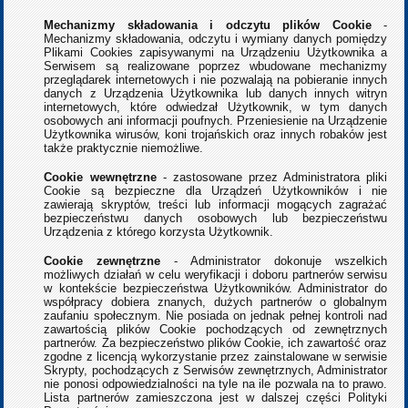
Mechanizmy składowania i odczytu plików Cookie
-
Mechanizmy składowania, odczytu i wymiany danych pomiędzy
Plikami Cookies zapisywanymi na Urządzeniu Użytkownika a
Serwisem są realizowane poprzez wbudowane mechanizmy
przeglądarek internetowych i nie pozwalają na pobieranie innych
danych z Urządzenia Użytkownika lub danych innych witryn
internetowych, które odwiedzał Użytkownik, w tym danych
osobowych ani informacji poufnych. Przeniesienie na Urządzenie
Użytkownika wirusów, koni trojańskich oraz innych robaków jest
także praktycznie niemożliwe.
Cookie wewnętrzne
- zastosowane przez Administratora pliki
Cookie są bezpieczne dla Urządzeń Użytkowników i nie
zawierają skryptów, treści lub informacji mogących zagrażać
bezpieczeństwu danych osobowych lub bezpieczeństwu
Urządzenia z którego korzysta Użytkownik.
Cookie zewnętrzne
- Administrator dokonuje wszelkich
możliwych działań w celu weryfikacji i doboru partnerów serwisu
w kontekście bezpieczeństwa Użytkowników. Administrator do
współpracy dobiera znanych, dużych partnerów o globalnym
zaufaniu społecznym. Nie posiada on jednak pełnej kontroli nad
zawartością plików Cookie pochodzących od zewnętrznych
partnerów. Za bezpieczeństwo plików Cookie, ich zawartość oraz
zgodne z licencją wykorzystanie przez zainstalowane w serwisie
Skrypty, pochodzących z Serwisów zewnętrznych, Administrator
nie ponosi odpowiedzialności na tyle na ile pozwala na to prawo.
Lista partnerów zamieszczona jest w dalszej części Polityki