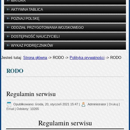
MATURA
AKTYWNA TABLICA
POZNAJ POLSKĘ
ODDZIAŁ PRZYGOTOWANIA WOJSKOWEGO
DOSTĘPNOŚĆ NAUCZYCIELI
WYKAZ PODRĘCZNIKÓW
Jesteś tutaj:
Strona główna
->
RODO
->
Polityka prywatności
->
RODO
RODO
Regulamin serwisu
Opublikowano: środa, 20, styczeń 2021 15:47
|
Administrator
|
Drukuj
|
Email
| Odsłony: 10265
Regulamin serwisu