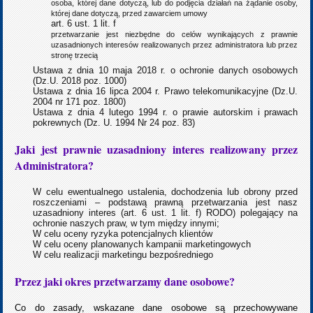
osoba, której dane dotyczą, lub do podjęcia działań na żądanie osoby,
której dane dotyczą, przed zawarciem umowy
art. 6 ust. 1 lit. f
przetwarzanie jest niezbędne do celów wynikających z prawnie
uzasadnionych interesów realizowanych przez administratora lub przez
stronę trzecią
Ustawa z dnia 10 maja 2018 r. o ochronie danych osobowych
(Dz.U. 2018 poz. 1000)
Ustawa z dnia 16 lipca 2004 r. Prawo telekomunikacyjne (Dz.U.
2004 nr 171 poz. 1800)
Ustawa z dnia 4 lutego 1994 r. o prawie autorskim i prawach
pokrewnych (Dz. U. 1994 Nr 24 poz. 83)
Jaki jest prawnie uzasadniony interes realizowany przez
Administratora?
W celu ewentualnego ustalenia, dochodzenia lub obrony przed
roszczeniami – podstawą prawną przetwarzania jest nasz
uzasadniony interes (art. 6 ust. 1 lit. f) RODO) polegający na
ochronie naszych praw, w tym między innymi;
W celu oceny ryzyka potencjalnych klientów
W celu oceny planowanych kampanii marketingowych
W celu realizacji marketingu bezpośredniego
Przez jaki okres przetwarzamy dane osobowe?
Co do zasady, wskazane dane osobowe są przechowywane