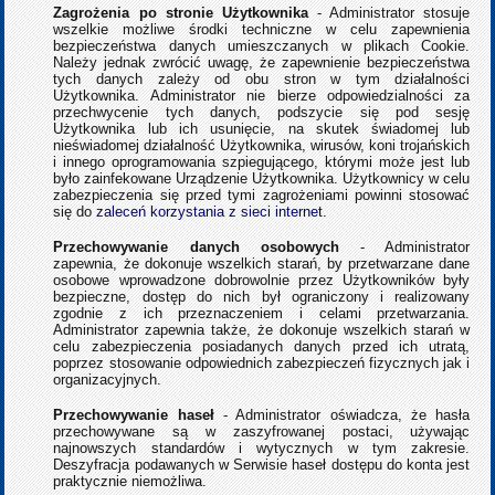
Zagrożenia po stronie Użytkownika
- Administrator stosuje
wszelkie możliwe środki techniczne w celu zapewnienia
bezpieczeństwa danych umieszczanych w plikach Cookie.
Należy jednak zwrócić uwagę, że zapewnienie bezpieczeństwa
tych danych zależy od obu stron w tym działalności
Użytkownika. Administrator nie bierze odpowiedzialności za
przechwycenie tych danych, podszycie się pod sesję
Użytkownika lub ich usunięcie, na skutek świadomej lub
nieświadomej działalność Użytkownika, wirusów, koni trojańskich
i innego oprogramowania szpiegującego, którymi może jest lub
było zainfekowane Urządzenie Użytkownika. Użytkownicy w celu
zabezpieczenia się przed tymi zagrożeniami powinni stosować
się do
zaleceń korzystania z sieci internet
.
Przechowywanie danych osobowych
- Administrator
zapewnia, że dokonuje wszelkich starań, by przetwarzane dane
osobowe wprowadzone dobrowolnie przez Użytkowników były
bezpieczne, dostęp do nich był ograniczony i realizowany
zgodnie z ich przeznaczeniem i celami przetwarzania.
Administrator zapewnia także, że dokonuje wszelkich starań w
celu zabezpieczenia posiadanych danych przed ich utratą,
poprzez stosowanie odpowiednich zabezpieczeń fizycznych jak i
organizacyjnych.
Przechowywanie haseł
- Administrator oświadcza, że hasła
przechowywane są w zaszyfrowanej postaci, używając
najnowszych standardów i wytycznych w tym zakresie.
Deszyfracja podawanych w Serwisie haseł dostępu do konta jest
praktycznie niemożliwa.