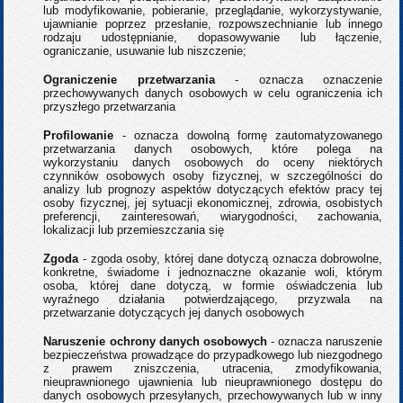
lub modyfikowanie, pobieranie, przeglądanie, wykorzystywanie,
ujawnianie poprzez przesłanie, rozpowszechnianie lub innego
rodzaju udostępnianie, dopasowywanie lub łączenie,
ograniczanie, usuwanie lub niszczenie;
Ograniczenie przetwarzania
- oznacza oznaczenie
przechowywanych danych osobowych w celu ograniczenia ich
przyszłego przetwarzania
Profilowanie
- oznacza dowolną formę zautomatyzowanego
przetwarzania danych osobowych, które polega na
wykorzystaniu danych osobowych do oceny niektórych
czynników osobowych osoby fizycznej, w szczególności do
analizy lub prognozy aspektów dotyczących efektów pracy tej
osoby fizycznej, jej sytuacji ekonomicznej, zdrowia, osobistych
preferencji, zainteresowań, wiarygodności, zachowania,
lokalizacji lub przemieszczania się
Zgoda
- zgoda osoby, której dane dotyczą oznacza dobrowolne,
konkretne, świadome i jednoznaczne okazanie woli, którym
osoba, której dane dotyczą, w formie oświadczenia lub
wyraźnego działania potwierdzającego, przyzwala na
przetwarzanie dotyczących jej danych osobowych
Naruszenie ochrony danych osobowych
- oznacza naruszenie
bezpieczeństwa prowadzące do przypadkowego lub niezgodnego
z prawem zniszczenia, utracenia, zmodyfikowania,
nieuprawnionego ujawnienia lub nieuprawnionego dostępu do
danych osobowych przesyłanych, przechowywanych lub w inny