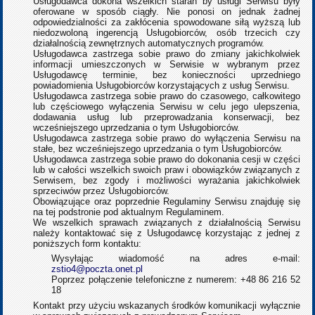
Usługodawca dokona wszelkich starań by usługi Serwisu były
oferowane w sposób ciągły. Nie ponosi on jednak żadnej
odpowiedzialności za zakłócenia spowodowane siłą wyższą lub
niedozwoloną ingerencją Usługobiorców, osób trzecich czy
działalnością zewnętrznych automatycznych programów.
Usługodawca zastrzega sobie prawo do zmiany jakichkolwiek
informacji umieszczonych w Serwisie w wybranym przez
Usługodawcę terminie, bez konieczności uprzedniego
powiadomienia Usługobiorców korzystających z usług Serwisu.
Usługodawca zastrzega sobie prawo do czasowego, całkowitego
lub częściowego wyłączenia Serwisu w celu jego ulepszenia,
dodawania usług lub przeprowadzania konserwacji, bez
wcześniejszego uprzedzania o tym Usługobiorców.
Usługodawca zastrzega sobie prawo do wyłączenia Serwisu na
stałe, bez wcześniejszego uprzedzania o tym Usługobiorców.
Usługodawca zastrzega sobie prawo do dokonania cesji w części
lub w całości wszelkich swoich praw i obowiązków związanych z
Serwisem, bez zgody i możliwości wyrażania jakichkolwiek
sprzeciwów przez Usługobiorców.
Obowiązujące oraz poprzednie Regulaminy Serwisu znajduję się
na tej podstronie pod aktualnym Regulaminem.
We wszelkich sprawach związanych z działalnością Serwisu
należy kontaktować się z Usługodawcę korzystając z jednej z
poniższych form kontaktu:
Wysyłając wiadomość na adres e-mail:
zstio4@poczta.onet.pl
Poprzez połączenie telefoniczne z numerem: +48 86 216 52
18
Kontakt przy użyciu wskazanych środków komunikacji wyłącznie