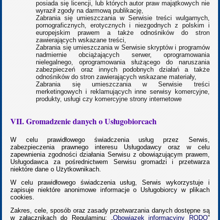
posiada się licencji, lub których autor praw majątkowych nie
wyraził zgody na darmową publikację,
Zabrania się umieszczania w Serwisie treści wulgarnych,
pornograficznych, erotycznych i niezgodnych z polskim i
europejskim prawem a także odnośników do stron
zawierających wskazane treści,
Zabrania się umieszczania w Serwisie skryptów i programów
nadmiernie obciążających serwer, oprogramowania
nielegalnego, oprogramowania służącego do naruszania
zabezpieczeń oraz innych podobnych działań a także
odnośników do stron zawierających wskazane materiały,
Zabrania się umieszczania w Serwisie treści
merketingowych i reklamujących inne serwisy komercyjne,
produkty, usługi czy komercyjne strony internetowe
VII. Gromadzenie danych o Usługobiorcach
W celu prawidłowego świadczenia usług przez Serwis,
zabezpieczenia prawnego interesu Usługodawcy oraz w celu
zapewnienia zgodności działania Serwisu z obowiązującym prawem,
Usługodawca za pośrednictwem Serwisu gromadzi i przetwarza
niektóre dane o Użytkownikach.
W celu prawidłowego świadczenia usług, Serwis wykorzystuje i
zapisuje niektóre anonimowe informacje o Usługobiorcy w plikach
cookies.
Zakres, cele, sposób oraz zasady przetwarzania danych dostępne są
w załącznikach do Regulaminu: „
Obowiązek informacyjny RODO
”