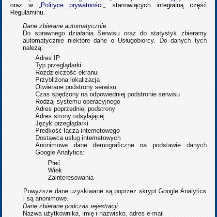
oraz w „
Polityce prywatności
„, stanowiących integralną część
Regulaminu.
Dane zbierane automatycznie:
Do sprawnego działania Serwisu oraz do statystyk zbieramy
automatycznie niektóre dane o Usługobiorcy. Do danych tych
należą:
Adres IP
Typ przeglądarki
Rozdzielczość ekranu
Przybliżona lokalizacja
Otwierane podstrony serwisu
Czas spędzony na odpowiedniej podstronie serwisu
Rodzaj systemu operacyjnego
Adres poprzedniej podstrony
Adres strony odsyłającej
Język przeglądarki
Predkość łącza internetowego
Dostawca usług internetowych
Anonimowe dane demograficzne na podstawie danych
Google Analytics:
Płeć
Wiek
Zainteresowania
Powyższe dane uzyskiwane są poprzez skrypt Google Analytics
i są anonimowe.
Dane zbierane podczas rejestracji:
Nazwa użytkownika, imię i nazwisko, adres e-mail