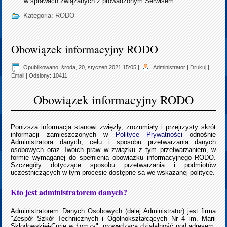
w sprawach związanych z prowadzonym Serwisem.
Kategoria:
RODO
Obowiązek informacyjny RODO
Opublikowano: środa, 20, styczeń 2021 15:05
|
Administrator
|
Drukuj
|
Email
| Odsłony: 10411
Obowiązek informacyjny RODO
Poniższa informacja stanowi zwięzły, zrozumiały i przejrzysty skrót
informacji zamieszczonych w
Polityce Prywatności
odnośnie
Administratora danych, celu i sposobu przetwarzania danych
osobowych oraz Twoich praw w związku z tym przetwarzaniem, w
formie wymaganej do spełnienia obowiązku informacyjnego RODO.
Szczegóły dotyczące sposobu przetwarzania i podmiotów
uczestniczących w tym procesie dostępne są we wskazanej polityce.
Kto jest administratorem danych?
Administratorem Danych Osobowych (dalej Administrator) jest firma
"Zespół Szkół Technicznych i Ogólnokształcących Nr 4 im. Marii
Skłodowskiej-Curie w Łomży", prowadząca działalność pod adresem: