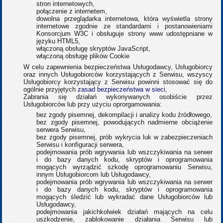
stron internetowych,
połączenie z internetem,
dowolna przeglądarka internetowa, która wyświetla strony
internetowe zgodnie ze standardami i postanowieniami
Konsorcjum W3C i obsługuje strony www udostępniane w
języku HTML5,
włączoną obsługę skryptów JavaScript,
włączoną obsługę plików Cookie
W celu zapewnienia bezpieczeństwa Usługodawcy, Usługobiorcy
oraz innych Usługobiorców korzystających z Serwisu, wszyscy
Usługobiorcy korzystający z Serwisu powinni stosować się do
ogólnie przyjętych
zasad bezpieczeństwa w sieci
,
Zabrania się działań wykonywanych osobiście przez
Usługobiorców lub przy użyciu oprorgamowania:
bez zgody pisemnej, dekompilacji i analizy kodu źródłowego,
bez zgody pisemnej, powodujących nadmierne obciążenie
serwera Serwisu,
bez zgody pisemnej, prób wykrycia luk w zabezpieczeniach
Serwisu i konfiguracji serwera,
podejmowania prób wgrywania lub wszczykiwania na serwer
i do bazy danych kodu, skryptów i oprogramowania
mogących wyrządzić szkodę oprogramowaniu Serwisu,
innym Usługobiorcom lub Usługodawcy,
podejmowania prób wgrywania lub wszczykiwania na serwer
i do bazy danych kodu, skryptów i oprogramowania
mogących śledzić lub wykradać dane Usługobiorców lub
Usługodawcy,
podejmowania jakichkolwiek działań mających na celu
uszkodzenie, zablokowanie działania Serwisu lub