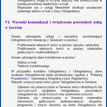
Usługobiorcy mogą to uczynić poprzez link umieszczony w
każdej przesłanej wiadomości e-mail.
Wypisanie się z usługi Newsletter skutkuje usunięciem
podanego adresu e-mail z bazy Usługodawcy.
VI. Warunki komunikacji i świadczenia pozostałych usług
w Serwisie
Serwis udostępnia usługi i narzędzia umożliwiające
Usługobiorcom interakcję z Serwisem w postaci:
Publikowania własnych treści w postaci wpisów i artykułów
Publikowanie własnych treści w postaci materiałów
graficznych i multimedialnych
Serwis udostępnia dane kontaktowe w postaci:
Adresu e-mail
Telefonu kontaktowego
W przypadku kontaktu Usługobiorcy z Usługodawcą, dane
osobowe Usługobiorców będa przetwarzane zgodnie z "
Polityką
Prywatności
", stanowiącą integralną część Regulaminu.
Warunki umieszczania treści przez Usługobiorców w Serwisie:
Zabrania się umieszczania w Serwisie treści obraźliwych lub
oszczerczych względem Usługodawcy, pozostałych
Usługobiorców, osób trzecich oraz podmiotów trzecich,
Zabrania się umieszczania w Serwisie materiałów
tekstowcyh, graficznych, audiowizualnych, skryptów,
programów i innych utworów, na które Usługobiorca nie