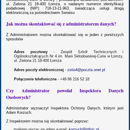
ul. Zielona 21 18-400 Łomża, o nadanym numerze identyfikacji
podatkowej (NIP): 718-13-21-963, świadcząca usługi drogą
elektroniczną za pośrednictwem Serwisu
Jak można skontaktować się z administratorem danych?
Z Administratorem można skontaktować się w jeden z poniższych
sposobów
Adres pocztowy
- Zespół Szkół Technicznych i
Ogólnokształcących Nr 4 im. Marii Skłodowskiej-Curie w Łomży,
ul. Zielona 21 18-400 Łomża
Adres poczty elektronicznej
-
zstio4@poczta.onet.pl
Połączenie telefoniczne
- +48 86 216 52 18
Czy Administrator powołał Inspektora Danych
Osobowych?
Administrator wyznaczył Inspektora Ochrony Danych, którym jest
Adam Korzuch.
Z Inspektorem można się skontaktować poprzez:
mailowo pisząc na adres e-mail:
korzuch@infoic.pl
,