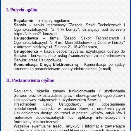
I. Pojęcia ogólne
Regulamin
– niniejszy regulamin
Serwis
– serwis internetowy "Zespołu Szkół Technicznych i
Ogólnokształcących Nr 4 w Łomży", działający pod adresem
https://zielona21.lomza.pl
Usługodawca
– firma "Zespół Szkół Technicznych i
Ogólnokształcących Nr 4 im. Marii Skłodowskiej-Curie w Łomży"
z adresem siedziby: ul. Zielona 21 18-400 Łomża,
Usługobiorca
– każda osoba fizyczna, uzyskująca dostęp do
Serwisu i korzystająca z usług świadczonych za pośrednictwem
Serwisu przez Usługodawcę.
Komunikacja Drogą Elektroniczną
– Komunikacja pomiędzy
stronami za pośrednictwem poczty elektronicznej (e-mail).
II. Postanowienia ogólne
Regulamin, określa zasady funkcjonowania i użytkowania
Serwisu oraz określa zakres praw i obowiązków Usługobiorców i
Usługodawcy związanych z użytkowaniem Serwisu.
Przedmiotem usług Usługodawcy jest udostępnienie
nieodpłatnych narzędzi w postaci Serwisu, umożliwiających
Usługobiorcom dostęp do treści w postaci wpisów, artykułów i
materiałów audiowizualnych lub aplikacji internetowych i
formularzy elektronicznych
Wszelkie ewentualne treści, artykuły i informacje zawierające
cechy wskazówek lub porad publikowane na łamach Serwisu są