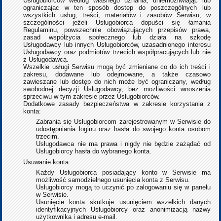
Usługobiorców według własnego uznania, uniemożliwiając lub
ograniczając w ten sposób dostęp do poszczególnych lub
wszystkich usług, treści, materiałów i zasobów Serwisu, w
szczególności jeżeli Usługobiorca dopuści się łamania
Regulaminu, powszechnie obowiązujących przepisów prawa,
zasad współżycia społecznego lub działa na szkodę
Usługodawcy lub innych Usługobiorców, uzasadnionego interesu
Usługodawcy oraz podmiotów trzecich współpracujących lub nie
z Usługodawcą.
Wszelkie usługi Serwisu mogą być zmieniane co do ich treści i
zakresu, dodawane lub odejmowane, a także czasowo
zawieszane lub dostęp do nich może być ograniczany, według
swobodnej decyzji Usługodawcy, bez możliwości wnoszenia
sprzeciwu w tym zakresie przez Usługobiorców.
Dodatkowe zasady bezpieczeństwa w zakresie korzystania z
konta:
Zabrania się Usługobiorcom zarejestrowanym w Serwisie do
udostępniania loginu oraz hasła do swojego konta osobom
trzecim.
Usługodawca nie ma prawa i nigdy nie będzie zażądać od
Usługobiorcy hasła do wybranego konta.
Usuwanie konta:
Każdy Usługobiorca posiadający konto w Serwisie ma
możliwość samodzielnego usunięcia konta z Serwisu.
Usługobiorcy mogą to uczynić po zalogowaniu się w panelu
w Serwisie.
Usunięcie konta skutkuje usunięciem wszelkich danych
identyfikacyjnych Usługobiorcy oraz anonimizacją nazwy
użytkownika i adresu e-mail.