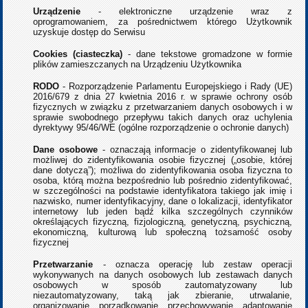
Urządzenie
- elektroniczne urządzenie wraz z
oprogramowaniem, za pośrednictwem którego Użytkownik
uzyskuje dostęp do Serwisu
Cookies (ciasteczka)
- dane tekstowe gromadzone w formie
plików zamieszczanych na Urządzeniu Użytkownika
RODO
- Rozporządzenie Parlamentu Europejskiego i Rady (UE)
2016/679 z dnia 27 kwietnia 2016 r. w sprawie ochrony osób
fizycznych w związku z przetwarzaniem danych osobowych i w
sprawie swobodnego przepływu takich danych oraz uchylenia
dyrektywy 95/46/WE (ogólne rozporządzenie o ochronie danych)
Dane osobowe
- oznaczają informacje o zidentyfikowanej lub
możliwej do zidentyfikowania osobie fizycznej („osobie, której
dane dotyczą”); możliwa do zidentyfikowania osoba fizyczna to
osoba, którą można bezpośrednio lub pośrednio zidentyfikować,
w szczególności na podstawie identyfikatora takiego jak imię i
nazwisko, numer identyfikacyjny, dane o lokalizacji, identyfikator
internetowy lub jeden bądź kilka szczególnych czynników
określających fizyczną, fizjologiczną, genetyczną, psychiczną,
ekonomiczną, kulturową lub społeczną tożsamość osoby
fizycznej
Przetwarzanie
- oznacza operację lub zestaw operacji
wykonywanych na danych osobowych lub zestawach danych
osobowych w sposób zautomatyzowany lub
niezautomatyzowany, taką jak zbieranie, utrwalanie,
organizowanie, porządkowanie, przechowywanie, adaptowanie