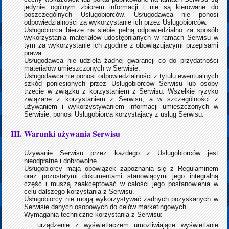
jedynie ogólnym zbiorem informacji i nie są kierowane do
poszczególnych Usługobiorców. Usługodawca nie ponosi
odpowiedzialności za wykorzystanie ich przez Usługobiorców.
Usługobiorca bierze na siebie pełną odpowiedzialno za sposób
wykorzystania materiałów udostępnianych w ramach Serwisu w
tym za wykorzystanie ich zgodnie z obowiązującymi przepisami
prawa.
Usługodawca nie udziela żadnej gwarancji co do przydatności
materiałów umieszczonych w Serwisie.
Usługodawca nie ponosi odpowiedzialności z tytułu ewentualnych
szkód poniesionych przez Usługobiorców Serwisu lub osoby
trzecie w związku z korzystaniem z Serwisu. Wszelkie ryzyko
związane z korzystaniem z Serwisu, a w szczególności z
używaniem i wykorzystywaniem informacji umieszczonych w
Serwisie, ponosi Usługobiorca korzystający z usług Serwisu.
III. Warunki używania Serwisu
Używanie Serwisu przez każdego z Usługobiorców jest
nieodpłatne i dobrowolne.
Usługobiorcy mają obowiązek zapoznania się z Regulaminem
oraz pozostałymi dokumentami stanowiącymi jego integralną
część i muszą zaakceptować w całości jego postanowienia w
celu dalszego korzystania z Serwisu.
Usługobiorcy nie mogą wykorzystywać żadnych pozyskanych w
Serwisie danych osobowych do celów marketingowych.
Wymagania techniczne korzystania z Serwisu:
urządzenie z wyświetlaczem umożliwiające wyświetlanie