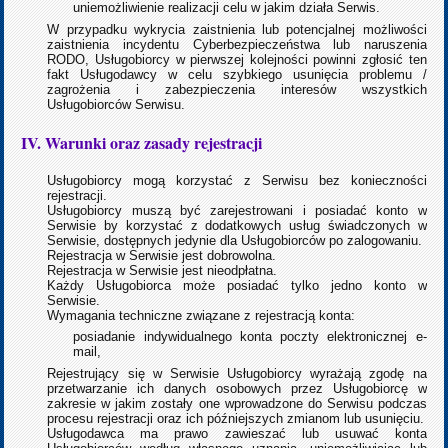
uniemożliwienie realizacji celu w jakim działa Serwis.
W przypadku wykrycia zaistnienia lub potencjalnej możliwości
zaistnienia incydentu Cyberbezpieczeństwa lub naruszenia
RODO, Usługobiorcy w pierwszej kolejności powinni zgłosić ten
fakt Usługodawcy w celu szybkiego usunięcia problemu /
zagrożenia i zabezpieczenia interesów wszystkich
Usługobiorców Serwisu.
IV. Warunki oraz zasady rejestracji
Usługobiorcy mogą korzystać z Serwisu bez konieczności
rejestracji.
Usługobiorcy muszą być zarejestrowani i posiadać konto w
Serwisie by korzystać z dodatkowych usług świadczonych w
Serwisie, dostępnych jedynie dla Usługobiorców po zalogowaniu.
Rejestracja w Serwisie jest dobrowolna.
Rejestracja w Serwisie jest nieodpłatna.
Każdy Usługobiorca może posiadać tylko jedno konto w
Serwisie.
Wymagania techniczne związane z rejestracją konta:
posiadanie indywidualnego konta poczty elektronicznej e-
mail,
Rejestrujący się w Serwisie Usługobiorcy wyrażają zgodę na
przetwarzanie ich danych osobowych przez Usługobiorcę w
zakresie w jakim zostały one wprowadzone do Serwisu podczas
procesu rejestracji oraz ich późniejszych zmianom lub usunięciu.
Usługodawca ma prawo zawieszać lub usuwać konta