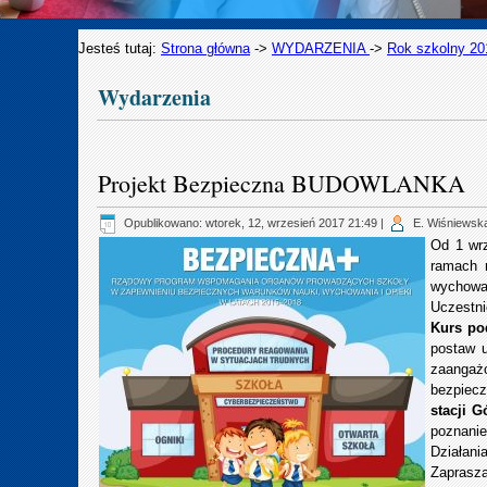
Jesteś tutaj:
Strona główna
->
WYDARZENIA
->
Rok szkolny 20
Wydarzenia
Projekt Bezpieczna BUDOWLANKA
Opublikowano: wtorek, 12, wrzesień 2017 21:49
|
E. Wiśniews
Od 1 wrz
ramach 
wychowan
Uczestni
Kurs po
postaw 
zaangaż
bezpiecz
stacji 
poznanie
Działani
Zaprasza