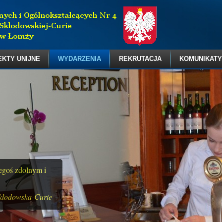
EKTY UNIJNE
WYDARZENIA
REKRUTACJA
KOMUNIKATY
zegoś zdolnym i
kłodowska-Curie