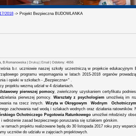
17/2018
->
Projekt Bezpieczna BUDOWLANKA
ka, B.Romanowska
|
Drukuj
|
Email
| Odsłony: 4656
eśnia b.r. uczniowie naszej szkoły uczestniczą w projekcie edukacyjny
rządowego programu wspomagania w latach 2015-2018 organów prowadzą
ia i opieki w szkołach - „Bezpieczna+" .
cy projektu wezmą udział w 4 działaniach.
dstawowy pierwszej pomocy
, zwieńczony uzyskaniem certyfikatu podnies
udzielania pierwszej pomocy.
Warsztaty z psychologiem
umożliwią im roz
owania na rzecz innych.
Wizyta w Okręgowym Wodnym Ochotniczy
nego zachowania nad wodą i szlakach wodnych oraz działania ratowników.
Górskiego Ochotniczego Pogotowia Ratunkowego
umożliwi młodzieży obs
 i wdrożenie zasad bezpiecznego poruszania się szlakiem górskim.
a w ramach projektu realizowane będą do 30 listopada 2017 roku przy wspar
my uczniów do udziału w zajęciach projektowych.