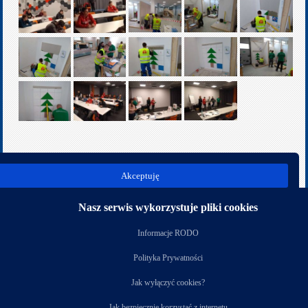
poprz.
nast.
Akceptuję
Kategoria:
Rok szkolny 2019/2020
Nasz serwis wykorzystuje pliki cookies
Nasi partnerzy
Informacje RODO
Polityka Prywatności
Jak wyłączyć cookies?
Jak bezpiecznie korzystać z internetu