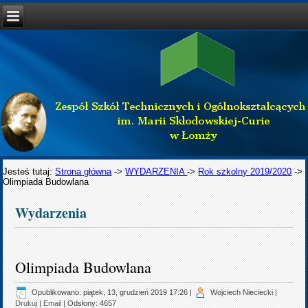
Jesteś tutaj:
Strona główna
->
WYDARZENIA
->
Rok szkolny 2019/2020
->
Olimpiada Budowlana
Wydarzenia
Olimpiada Budowlana
Opublikowano: piątek, 13, grudzień 2019 17:26
|
Wojciech Nieciecki
|
Drukuj
|
Email
| Odsłony: 4657