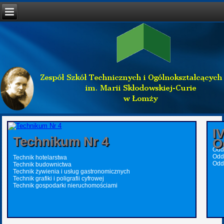
I
Technikum Nr 4
O
Oddz
Odd
Technik hotelarstwa
Odd
Technik budownictwa
Technik żywienia i usług gastronomicznych
Technik grafiki i poligrafii cyfrowej
Technik gospodarki nieruchomościami