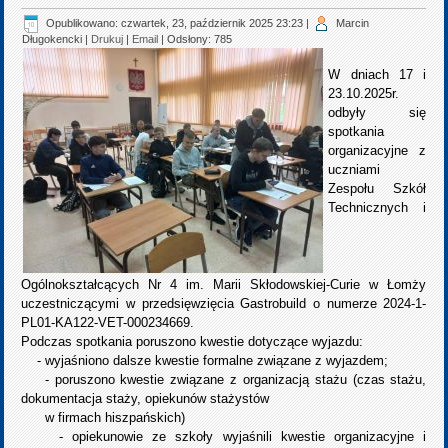
Opublikowano: czwartek, 23, październik 2025 23:23
|
Marcin
Długokencki
|
Drukuj
|
Email
| Odsłony: 785
W dniach 17 i
23.10.2025r.
odbyły się
spotkania
organizacyjne z
uczniami
Zespołu Szkół
Technicznych i
Ogólnokształcących Nr 4 im. Marii Skłodowskiej-Curie w Łomży
uczestniczącymi w przedsięwzięcia Gastrobuild o numerze 2024-1-
PL01-KA122-VET-000234669.
Podczas spotkania poruszono kwestie dotyczące wyjazdu:
- wyjaśniono dalsze kwestie formalne związane z wyjazdem;
- poruszono kwestie związane z organizacją stażu (czas stażu,
dokumentacja staży, opiekunów stażystów
w firmach hiszpańskich)
- opiekunowie ze szkoły wyjaśnili kwestie organizacyjne i