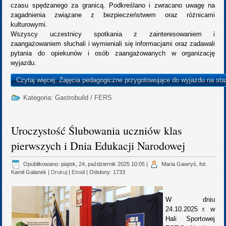
czasu spędzanego za granicą. Podkreślano i zwracano uwagę na
zagadnienia związane z bezpieczeństwem oraz różnicami
kulturowymi.
Wszyscy uczestnicy spotkania z zainteresowaniem i
zaangażowaniem słuchali i wymieniali się informacjami oraz zadawali
pytania do opiekunów i osób zaangażowanych w organizację
wyjazdu.
Czytaj więcej: Zajęcia pedagogiczne przygotowujące do wyjazdu na sta
Kategoria:
Gastrobuild
/
FERS
Uroczystość Ślubowania uczniów klas
pierwszych i Dnia Edukacji Narodowej
Opublikowano: piątek, 24, październik 2025 10:05
|
Maria Gawryś, fot.
Kamil Galanek
|
Drukuj
|
Email
| Odsłony: 1733
W dniu
24.10.2025 r. w
Hali Sportowej