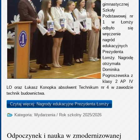
gimnastycznej
Szkoły
Podstawowej nr
1 w Łomży
odbyło się
wręczenie
nagród
edukacyjnych
Prezydenta
Łomży. Nagrodę
otrzymała
Dominika
Pogroszewska z
klasy 2 AP IV
LO oraz Łukasz Konopka absolwent Technikum nr 4 w zawodzie
technik budownictwa.
Czytaj więcej: Nagrody edukacyjne Prezydenta Łomży
Kategoria:
Wydarzenia
/
Rok szkolny 2025/2026
Odpoczynek i nauka w zmodernizowanej