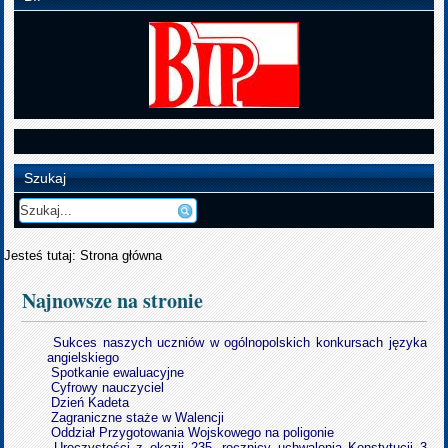
Szukaj
Jesteś tutaj:
Strona główna
Najnowsze na stronie
Sukces naszych uczniów w ogólnopolskich konkursach języka
angielskiego
Spotkanie ewaluacyjne
Cyfrowy nauczyciel
Dzień Kadeta
Zagraniczne staże w Walencji
Oddział Przygotowania Wojskowego na poligonie
Uroczystości z okazji 235. rocznicy uchwalenia Konstytucji 3