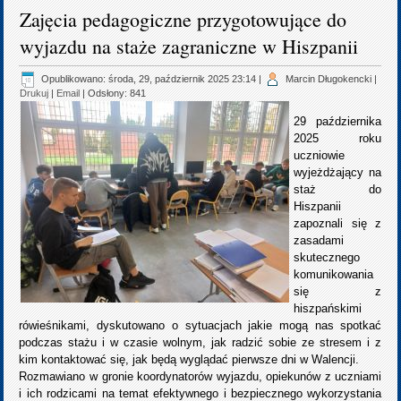
Zajęcia pedagogiczne przygotowujące do
wyjazdu na staże zagraniczne w Hiszpanii
Opublikowano: środa, 29, październik 2025 23:14
|
Marcin Długokencki
|
Drukuj
|
Email
| Odsłony: 841
29 października
2025 roku
uczniowie
wyjeżdżający na
staż do
Hiszpanii
zapoznali się z
zasadami
skutecznego
komunikowania
się z
hiszpańskimi
rówieśnikami, dyskutowano o sytuacjach jakie mogą nas spotkać
podczas stażu i w czasie wolnym, jak radzić sobie ze stresem i z
kim kontaktować się, jak będą wyglądać pierwsze dni w Walencji.
Rozmawiano w gronie koordynatorów wyjazdu, opiekunów z uczniami
i ich rodzicami na temat efektywnego i bezpiecznego wykorzystania