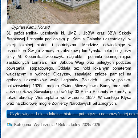
Cyprian Kamil Norwid
31 października- uczniowie kl. 1MZ , 1bBW oraz 3BW Szkoły
Branżowej I stopnia pod opieką p. Kamila Galanka uczestniczyli w
lekcji lokalnej historii i patriotyzmu. Młodzież, odwiedzając w
przeddzień Święta Zmarłych zabytkową łomżyńską nekropolię przy
ulicy M. Kopernika, zobaczyła nagrobki i pomniki upamiętniające
zasłużonych Łomżan: m.in Jakuba Wagi oraz poległych podczas
powstania listopadowego. Oddała też hołd lokalnym bohaterom
walczącym o wolność Ojczyzny, zapalając znicze pamięci na
grobach uczestników walk Legionów Polskich i wojny polsko-
bolszewickiej 1920r.: majora Gwido Mieczysława Bursy oraz ppłk.
Jerzego Sawy Sawickiego- dowódcy 33 Pułku Piechoty w Łomży, a
także obrońcy Westerplatte we wrześniu 1939r.-Wincentego Kłysa
oraz na zbiorowej mogile Żołnierzy Narodowych Sił Zbrojnych.
Czytaj więcej: Lekcja lokalnej historii i patriotyzmu na łomżyńskiej nekro
Kategoria:
Wydarzenia
/
Rok szkolny 2025/2026