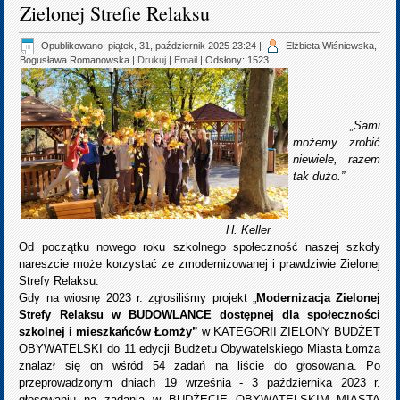
Zielonej Strefie Relaksu
Opublikowano: piątek, 31, październik 2025 23:24
|
Elżbieta Wiśniewska,
Bogusława Romanowska
|
Drukuj
|
Email
| Odsłony: 1523
„Sami
możemy zrobić
niewiele, razem
tak dużo.”
H. Keller
Od początku nowego roku szkolnego społeczność naszej szkoły
nareszcie może korzystać ze zmodernizowanej i prawdziwie Zielonej
Strefy Relaksu.
Gdy na wiosnę 2023 r. zgłosiliśmy projekt „
Modernizacja Zielonej
Strefy Relaksu w BUDOWLANCE dostępnej dla społeczności
szkolnej i mieszkańców Łomży”
w KATEGORII ZIELONY BUDŻET
OBYWATELSKI do 11 edycji Budżetu Obywatelskiego Miasta Łomża
znalazł się on wśród 54 zadań na liście do głosowania. Po
przeprowadzonym dniach 19 września - 3 października 2023 r.
głosowaniu na zadania w BUDŻECIE OBYWATELSKIM MIASTA