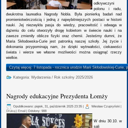
odkrywczyni
polonu i radu,
dwukrotna laureatka Nagrody Nobla. Była pionierką badań nad
promieniotwórczością i jedną z najwybitniejszych postaci w historii
nauki. Jej niezwykła pasja do wiedzy, pracowitość i odwaga w
dążeniu do celu otworzyły drogę kobietom w świecie nauki i na
zawsze zmieniły oblicze fizyki oraz chemii. Jesteśmy dumni, że
Maria Skłodowska-Curie jest patronką naszej szkoły. Jej życie i
dokonania przypominają nam, że dzięki wytrwałości, ciekawości
świata i wierze we własne możliwości można osiągnąć rzeczy
wielkie.
Czytaj więcej: 7 listopada - rocznica urodzin Marii Skłodowskiej-Curie, 
Kategoria:
Wydarzenia
/
Rok szkolny 2025/2026
Nagrody edukacyjne Prezydenta Łomży
Opublikowano: piątek, 31, październik 2025 23:35
|
Wiesław Czupryński
|
Drukuj
|
Email
| Odsłony: 988
W dniu 30.10. w
sali