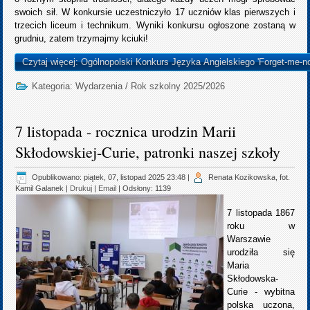
swoich sił. W konkursie uczestniczyło 17 uczniów klas pierwszych i
trzecich liceum i technikum. Wyniki konkursu ogłoszone zostaną w
grudniu, zatem trzymajmy kciuki!
Czytaj więcej: Ogólnopolski Konkurs Języka Angielskiego 'Forget-me-no
Kategoria:
Wydarzenia
/
Rok szkolny 2025/2026
7 listopada - rocznica urodzin Marii
Skłodowskiej-Curie, patronki naszej szkoły
Opublikowano: piątek, 07, listopad 2025 23:48
|
Renata Kozikowska, fot.
Kamil Galanek
|
Drukuj
|
Email
| Odsłony: 1139
7 listopada 1867
roku w
Warszawie
urodziła się
Maria
Skłodowska-
Curie - wybitna
polska uczona,