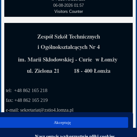
06-08-2026 01:57
Visitors Counter
Zespół Szkół Technicznych
i Ogólnokształcących Nr 4
im. Marii Skłodowskiej - Curie w Łomży
ul. Zielona 21 18 - 400 Łomża
tel: +48 862 165 218
fax: +48 862 165 219
e-mail: sekretariat
@zstio4.lomza.pl
inspektor ochrony danych osobowych:
Akceptuję
Adam Korzuch e-mail: korzuch@infoic.pl
Nasz serwis wykorzystuje pliki cookies