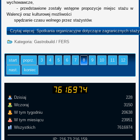
wychowawcze,
- przedstawione zostały wstępne propozycje miejsc stażu w
Walencji oraz kulturowej możliwości
spędzanie czasu wolnego przez stażystów.
Czytaj więcej: Spotkania organizacyjne dotyczące zagranicznych staży
Kategoria:
Gastrobuild
/
FERS
start
poprz.
3
4
5
6
7
8
9
10
11
12
nast.
koniec
Dzisiaj
228
Wczoraj
3150
W tym tygodniu
20638
W tym miesiącu
23951
Wszystkich
7616974
IP: 216.73.216.159