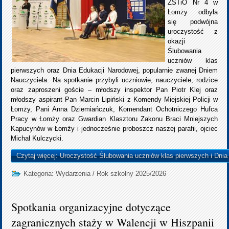
ZSTiO Nr 4 w
Łomży odbyła
się podwójna
uroczystość z
okazji
Ślubowania
uczniów klas
pierwszych oraz Dnia Edukacji Narodowej, popularnie zwanej Dniem
Nauczyciela. Na spotkanie przybyli uczniowie, nauczyciele, rodzice
oraz zaproszeni goście – młodszy inspektor Pan Piotr Klej oraz
młodszy aspirant Pan Marcin Lipiński z Komendy Miejskiej Policji w
Łomży, Pani Anna Dziemiańczuk, Komendant Ochotniczego Hufca
Pracy w Łomży oraz Gwardian Klasztoru Zakonu Braci Mniejszych
Kapucynów w Łomży i jednocześnie proboszcz naszej parafii, ojciec
Michał Kulczycki.
Czytaj więcej: Uroczystość Ślubowania uczniów klas pierwszych i Dnia
Kategoria:
Wydarzenia
/
Rok szkolny 2025/2026
Spotkania organizacyjne dotyczące
zagranicznych staży w Walencji w Hiszpanii