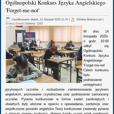
Ogólnopolski Konkurs Języka Angielskiego
'Forget-me-not'
Opublikowano: piątek, 14, listopad 2025 21:47
|
Elżbieta Bednarczyk
|
Drukuj
|
Email
| Odsłony: 1152
W dniu 14
listopada 2025r.
o godz. 10:00
odbył się
Ogólnopolski
Konkurs Języka
Angielskiego
'Forget-me-not'
Celem konkursu
było
podniesienie
umiejętności
językowych uczniów i rozbudzenie zainteresowania językiem
angielskim, promowanie czytelnictwa oraz podniesienie samooceny
uczniów. Pytania konkursowe w formie zadań zamkniętych i
otwartych były ułożone w oparciu o opowiadania, sentencje oraz
współczesne piosenki angielskie.Testy konkursowe zawierały pytania
o różnym stopniu trudności, dlatego każdy uczeń mógł spróbować