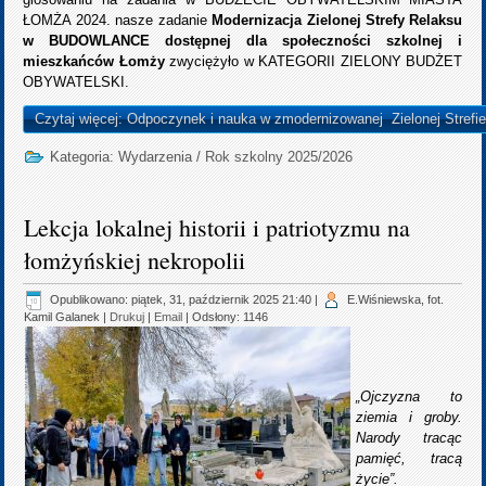
ŁOMŻA 2024. nasze zadanie
Modernizacja Zielonej Strefy Relaksu
w BUDOWLANCE dostępnej dla społeczności szkolnej i
mieszkańców Łomży
zwyciężyło w KATEGORII ZIELONY BUDŻET
OBYWATELSKI.
Czytaj więcej: Odpoczynek i nauka w zmodernizowanej Zielonej Strefi
Kategoria:
Wydarzenia
/
Rok szkolny 2025/2026
Lekcja lokalnej historii i patriotyzmu na
łomżyńskiej nekropolii
Opublikowano: piątek, 31, październik 2025 21:40
|
E.Wiśniewska, fot.
Kamil Galanek
|
Drukuj
|
Email
| Odsłony: 1146
„Ojczyzna to
ziemia i groby.
Narody tracąc
pamięć, tracą
życie”.