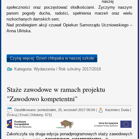
naszej
społeczności oraz poczęstować słodkościami. Życzymy naszym
panom pogody ducha, radości, spełnienia marzeń oraz wielu
rozkochanych damskich serc.
Nad przebiegiem akcji czuwał Opiekun Samorządu Uczniowskiego –
Anna Ulińska.
Czytaj więcej: Dzień chłopaka w naszej szkole
Kategoria:
Wydarzenia
/
Rok szkolny 2017/2018
Staże zawodowe w ramach projektu
"Zawodowo kompetentni"
Opublikowano: poniedziałek, 25, wrzesień 2017 00:04
|
Kazimierz Duda
|
Drukuj
|
Email
| Odsłony: 5711
Zakończyła się druga edycja ponadprogramowych staży zawodowych