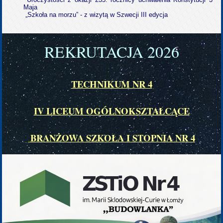
Maja
„Szkoła na morzu” - z wizytą w Szwecji III edycja
REKRUTACJA 202
6
TECHNIKUM NR 4
IV LICEUM OGÓLNOKSZTAŁCĄCE
BRANŻOWA SZKOŁA I STOPNIA NR 4