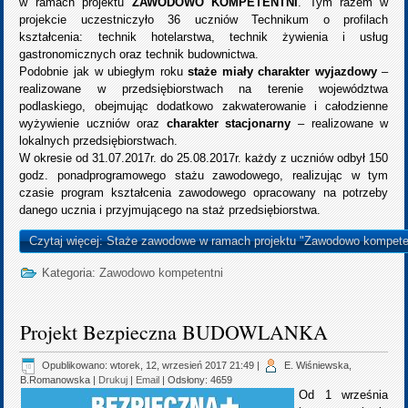
w ramach projektu
ZAWODOWO KOMPETENTNI
. Tym razem w
projekcie uczestniczyło 36 uczniów Technikum o profilach
kształcenia: technik hotelarstwa, technik żywienia i usług
gastronomicznych oraz technik budownictwa.
Podobnie jak w ubiegłym roku
staże miały charakter wyjazdowy
–
realizowane w przedsiębiorstwach na terenie województwa
podlaskiego, obejmując dodatkowo zakwaterowanie i całodzienne
wyżywienie uczniów oraz
charakter
stacjonarny
– realizowane w
lokalnych przedsiębiorstwach.
W okresie od 31.07.2017r. do 25.08.2017r. każdy z uczniów odbył 150
godz. ponadprogramowego stażu zawodowego, realizując w tym
czasie program kształcenia zawodowego opracowany na potrzeby
danego ucznia i przyjmującego na staż przedsiębiorstwa.
Czytaj więcej: Staże zawodowe w ramach projektu "Zawodowo kompete
Kategoria:
Zawodowo kompetentni
Projekt Bezpieczna BUDOWLANKA
Opublikowano: wtorek, 12, wrzesień 2017 21:49
|
E. Wiśniewska,
B.Romanowska
|
Drukuj
|
Email
| Odsłony: 4659
Od 1 września