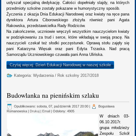
usłyszał specjalną dedykację. Całości dopełniały slajdy, na których
przedmioty szkolne zostały pokazane w humorystyczny sposób.
Życzenia z okazja Dnia Edukacji Narodowej oraz kwiaty na ręce pana
dyrektora Artura Ciborowskiego złożyła również pani Agata
Rakowska, przedstawicielka Rady Rodziców.
Na zakończenie, uczniowie wręczyli wszystkim nauczycielom kwiaty
w podziękowaniu za trud i serce, które wkładają w swoją pracę. Na
nauczycieli czekał też słodki poczęstunek. Oprawą stołu zajęły się
pani Katarzyna Więsak oraz pani Edyta Trzaska. Nad pracą
Samorządu Uczniowskiego czuwała pani Anna Ulińska.
Czytaj więcej: Dzień Edukacji Narodowej w naszej szkole
Kategoria:
Wydarzenia
/
Rok szkolny 2017/2018
Budowlanka na pienińskim szlaku
Opublikowano: sobota, 07, październik 2017 20:00
|
Bogusława
Romanowska
|
Drukuj
|
Email
| Odsłony: 4905
W dniach 03-
06.10.2017r.
grupa młodzieży
Zespołu Szkół