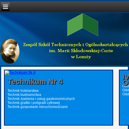
I
Technikum Nr 4
O
Oddz
Odd
Technik hotelarstwa
Odd
Technik budownictwa
Technik żywienia i usług gastronomicznych
Technik grafiki i poligrafii cyfrowej
Technik gospodarki nieruchomościami