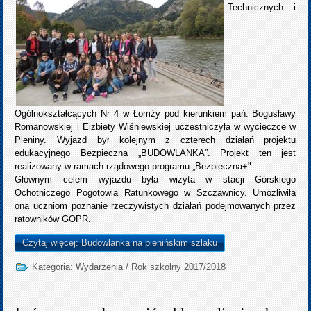
Technicznych i
Ogólnokształcących Nr 4 w Łomży pod kierunkiem pań: Bogusławy
Romanowskiej i Elżbiety Wiśniewskiej uczestniczyła w wycieczce w
Pieniny. Wyjazd był kolejnym z czterech działań projektu
edukacyjnego Bezpieczna „BUDOWLANKA”. Projekt ten jest
realizowany w ramach rządowego programu „Bezpieczna+".
Głównym celem wyjazdu była wizyta w stacji Górskiego
Ochotniczego Pogotowia Ratunkowego w Szczawnicy. Umożliwiła
ona uczniom poznanie rzeczywistych działań podejmowanych przez
ratowników GOPR.
Czytaj więcej: Budowlanka na pienińskim szlaku
Kategoria:
Wydarzenia
/
Rok szkolny 2017/2018