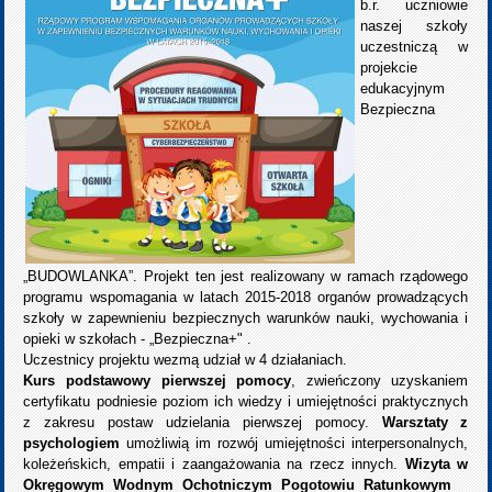
b.r. uczniowie
naszej szkoły
uczestniczą w
projekcie
edukacyjnym
Bezpieczna
„BUDOWLANKA”. Projekt ten jest realizowany w ramach rządowego
programu wspomagania w latach 2015-2018 organów prowadzących
szkoły w zapewnieniu bezpiecznych warunków nauki, wychowania i
opieki w szkołach - „Bezpieczna+" .
Uczestnicy projektu wezmą udział w 4 działaniach.
Kurs podstawowy pierwszej pomocy
, zwieńczony uzyskaniem
certyfikatu podniesie poziom ich wiedzy i umiejętności praktycznych
z zakresu postaw udzielania pierwszej pomocy.
Warsztaty z
psychologiem
umożliwią im rozwój umiejętności interpersonalnych,
koleżeńskich, empatii i zaangażowania na rzecz innych.
Wizyta w
Okręgowym Wodnym Ochotniczym Pogotowiu Ratunkowym