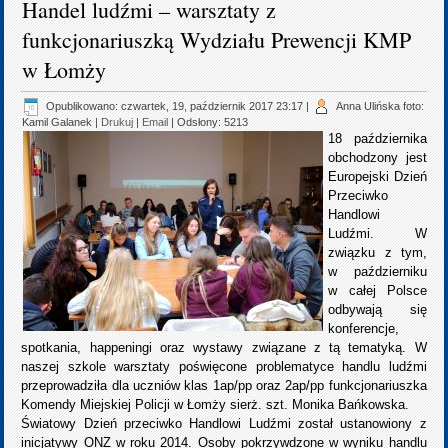
Handel ludźmi – warsztaty z
funkcjonariuszką Wydziału Prewencji KMP
w Łomży
Opublikowano: czwartek, 19, październik 2017 23:17
|
Anna Ulińska foto:
Kamil Galanek
|
Drukuj
|
Email
| Odsłony: 5213
18 października
obchodzony jest
Europejski Dzień
Przeciwko
Handlowi
Ludźmi. W
związku z tym,
w październiku
w całej Polsce
odbywają się
konferencje,
spotkania, happeningi oraz wystawy związane z tą tematyką. W
naszej szkole warsztaty poświęcone problematyce handlu ludźmi
przeprowadziła dla uczniów klas 1ap/pp oraz 2ap/pp funkcjonariuszka
Komendy Miejskiej Policji w Łomży sierż. szt. Monika Bańkowska.
Światowy Dzień przeciwko Handlowi Ludźmi został ustanowiony z
inicjatywy ONZ w roku 2014. Osoby pokrzywdzone w wyniku handlu