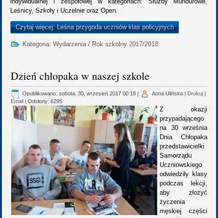
indywidualnej i zespołowej w kategoriach: Służby Mundurowe,
Leśnicy, Szkoły i Uczelnie oraz Open.
Czytaj więcej: Leśna przygoda uczniów klas policyjnych
Kategoria:
Wydarzenia
/
Rok szkolny 2017/2018
Dzień chłopaka w naszej szkole
Opublikowano: sobota, 30, wrzesień 2017 00:18
|
Anna Ulińska
|
Drukuj
|
Email
| Odsłony: 6295
Z okazji
przypadającego
na 30 września
Dnia Chłopaka
przedstawicielki
Samorządu
Uczniowskiego
odwiedziły klasy
podczas lekcji,
aby złożyć
życzenia
męskiej części