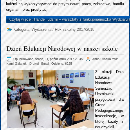
ludźmi są wykorzystywane do przymusowej pracy, żebractwa, handlu
organami oraz prostytucji.
Czytaj więcej: Handel ludźmi – warsztaty z funkcjonariuszką Wydział
Kategoria:
Wydarzenia
/
Rok szkolny 2017/2018
Dzień Edukacji Narodowej w naszej szkole
Opublikowano: środa, 11, październik 2017 20:45
|
Anna Ulińska foto:
Kamil Galanek
|
Drukuj
|
Email
| Odsłony: 6225
Z okazji Dnia
Edukacji
Narodowej
Samorząd
Uczniowski
przygotował dla
Grona
Pedagogicznego
inscenizację, w
której każdy z
nauczycieli