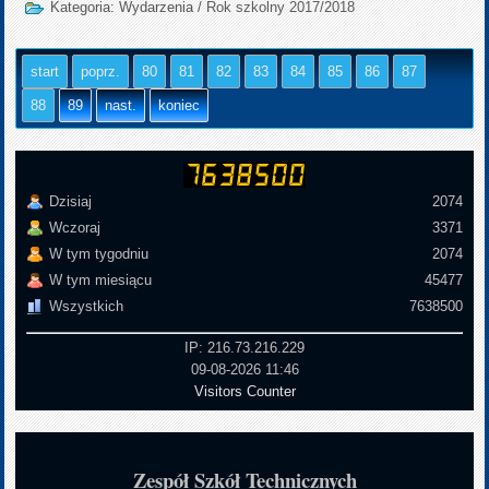
Kategoria:
Wydarzenia
/
Rok szkolny 2017/2018
start
poprz.
80
81
82
83
84
85
86
87
88
89
nast.
koniec
Dzisiaj
2074
Wczoraj
3371
W tym tygodniu
2074
W tym miesiącu
45477
Wszystkich
7638500
IP: 216.73.216.229
09-08-2026 11:46
Visitors Counter
Zespół Szkół Technicznych