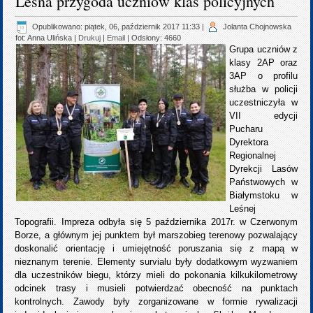
Leśna przygoda uczniów klas policyjnych
Opublikowano: piątek, 06, październik 2017 11:33
|
Jolanta Chojnowska
fot: Anna Ulińska
|
Drukuj
|
Email
| Odsłony: 4660
Grupa uczniów z
klasy 2AP oraz
3AP o profilu
służba w policji
uczestniczyła w
VII edycji
Pucharu
Dyrektora
Regionalnej
Dyrekcji Lasów
Państwowych w
Białymstoku w
Leśnej
Topografii. Impreza odbyła się 5 października 2017r. w Czerwonym
Borze, a głównym jej punktem był marszobieg terenowy pozwalający
doskonalić orientację i umiejętność poruszania się z mapą w
nieznanym terenie. Elementy survialu były dodatkowym wyzwaniem
dla uczestników biegu, którzy mieli do pokonania kilkukilometrowy
odcinek trasy i musieli potwierdzać obecność na punktach
kontrolnych. Zawody były zorganizowane w formie rywalizacji