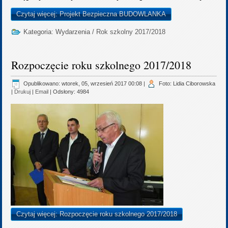
Czytaj więcej: Projekt Bezpieczna BUDOWLANKA
Kategoria:
Wydarzenia
/
Rok szkolny 2017/2018
Rozpoczęcie roku szkolnego 2017/2018
Opublikowano: wtorek, 05, wrzesień 2017 00:08
|
Foto: Lidia Ciborowska
|
Drukuj
|
Email
| Odsłony: 4984
Czytaj więcej: Rozpoczęcie roku szkolnego 2017/2018