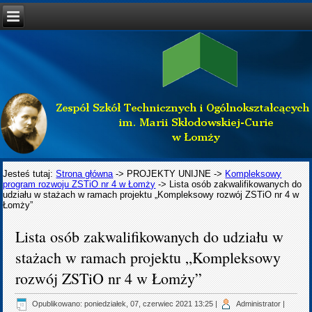
Jesteś tutaj:
Strona główna
->
PROJEKTY UNIJNE
->
Kompleksowy
program rozwoju ZSTiO nr 4 w Łomży
->
Lista osób zakwalifikowanych do
udziału w stażach w ramach projektu „Kompleksowy rozwój ZSTiO nr 4 w
Łomży”
Lista osób zakwalifikowanych do udziału w
stażach w ramach projektu „Kompleksowy
rozwój ZSTiO nr 4 w Łomży”
Opublikowano: poniedziałek, 07, czerwiec 2021 13:25
|
Administrator
|