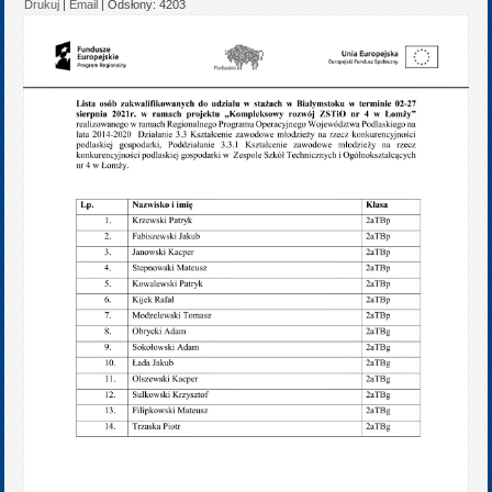
Drukuj
|
Email
| Odsłony: 4203