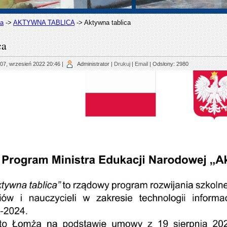
na
->
AKTYWNA TABLICA
->
Aktywna tablica
ca
07, wrzesień 2022 20:46
|
Administrator
|
Drukuj
|
Email
| Odsłony: 2980