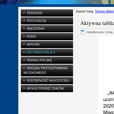
Jesteś tutaj:
Strona głów
PEDAGOG
PSYCHOLOG
Aktywna tabli
BIBLIOTEKA
Opublikowano: środa, 
RODO
MATURA
AKTYWNA TABLICA
POZNAJ POLSKĘ
ODDZIAŁ PRZYGOTOWANIA
WOJSKOWEGO
DOSTĘPNOŚĆ NAUCZYCIELI
WYKAZ PODRĘCZNIKÓW