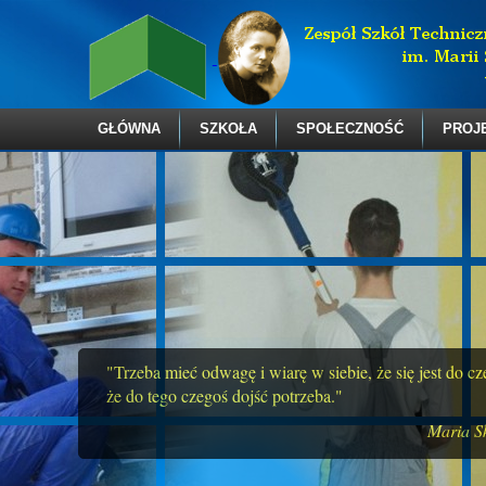
GŁÓWNA
SZKOŁA
SPOŁECZNOŚĆ
PROJ
"Trzeba mieć odwagę i wiarę w siebie, że się jest do c
że do tego czegoś dojść potrzeba."
Maria S