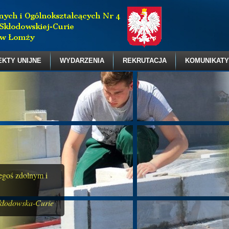
EKTY UNIJNE
WYDARZENIA
REKRUTACJA
KOMUNIKATY
zegoś zdolnym i
kłodowska-Curie