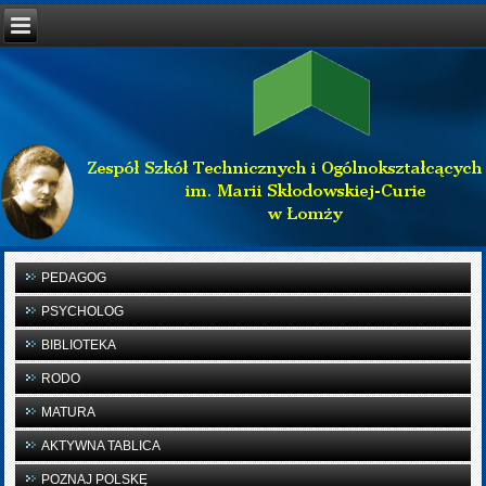
PEDAGOG
PSYCHOLOG
BIBLIOTEKA
RODO
MATURA
AKTYWNA TABLICA
POZNAJ POLSKĘ