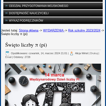
ODDZIAŁ PRZYGOTOWANIA WOJSKOWEGO
DOSTĘPNOŚĆ NAUCZYCIELI
WYKAZ PODRĘCZNIKÓW
Jesteś tutaj:
Strona główna
->
WYDARZENIA
->
Rok szkolny 2023/2024
->
Święto liczby π (pi)
Święto liczby π (pi)
Opublikowano: czwartek, 14, marzec 2024 21:01
|
Alicja Wirtel
|
Drukuj
|
Email
| Odsłony: 2728