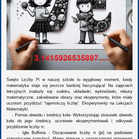
Święto Liczby Pi w naszej szkole to wyjątkowy moment, kiedy
matematyka staje się jeszcze bardziej fascynująca! Na zajęciach
lekcyjnych znalazły się: sudoku, układanki, wykreślanki, rebusy
matematyczne, zakodowane obrazy oraz eksperymenty, które miały
uczniom przybliżyć “tajemniczą liczbę”. Eksperymenty na Lekcjach
Matematyki:
- Pomiar obwodu i średnicy koła- Wykorzystując stosunek obwodu
koła do jego średnicy, uczniowie eksperymentowali i odkrywali
przybliżenie liczby π.
- Igła Buffona - Oszacowanie liczby π (pi) na podstawie
statystycznej symulacji. Mamy planszę z zaznaczonymi pionowymi