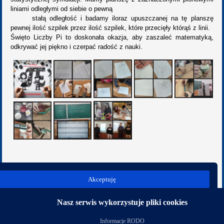
liniami odległymi od siebie o pewną
stałą odległość i badamy iloraz upuszczanej na tę planszę
pewnej ilość szpilek przez ilość szpilek, które przecięły którąś z linii.
Święto Liczby Pi to doskonała okazja, aby zaszaleć matematyką,
odkrywać jej piękno i czerpać radość z nauki.
poprz.
nast.
Akceptuję
Kategoria:
Rok szkolny 2023/2024
Nasz serwis wykorzystuje pliki cookies
Nasi partnerzy
Informacje RODO