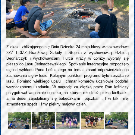
Z okazji zbliżającego się Dnia Dziecka 24 maja klasy wielozawodowe
2ZZ I 3ZZ Branżowej Szkoły I Stopnia z wychowawcą Elżbietą
Bednarczyk i wychowawcami Hufca Pracy w Łomży wybrały się
pieszo do Lasu Jednaczewskiego. Spotkanie integracyjne rozpoczęło
się od wykładu Pana Leśniczego na temat zasad odpowiedzialnego
zachowania się w lesie. Kolejnym punktem programu było sprzątanie
lasu. Pomimo wielkiego upału i chmar komarów uczniowie podołali
wyznaczonemu zadaniu. W nagrodę za ciężką pracę Pan leśniczy
przygotował wspaniałe ognisko, na którym młodzież piekła kiełbaski,
a na deser zajadaliśmy się babeczkami i pączkami. I w tak miłej
atmosferze spędziliśmy piękny majowy dzień.