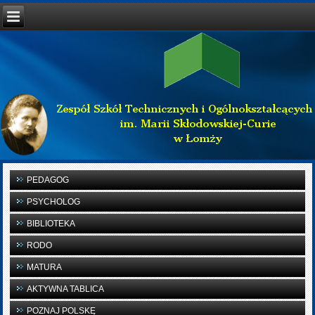
PEDAGOG
PSYCHOLOG
BIBLIOTEKA
RODO
MATURA
AKTYWNA TABLICA
POZNAJ POLSKĘ