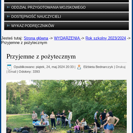
ODDZIAŁ PRZYGOTOWANIA WOJSKOWEGO
DOSTĘPNOŚĆ NAUCZYCIELI
WYKAZ PODRĘCZNIKÓW
Jesteś tutaj:
Strona główna
->
WYDARZENIA
->
Rok szkolny 2023/2024
->
Przyjemne z pożytecznym
Przyjemne z pożytecznym
Opublikowano: piątek, 24, maj 2024 20:33
|
Elżbieta Bednarczyk
|
Drukuj
|
Email
| Odsłony: 3393