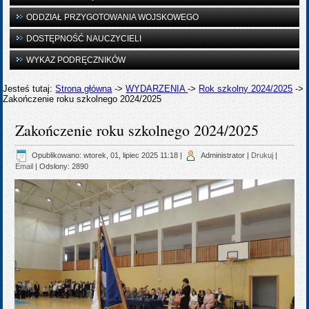
ODDZIAŁ PRZYGOTOWANIA WOJSKOWEGO
DOSTĘPNOŚĆ NAUCZYCIELI
WYKAZ PODRĘCZNIKÓW
Jesteś tutaj:
Strona główna
->
WYDARZENIA
->
Rok szkolny 2024/2025
->
Zakończenie roku szkolnego 2024/2025
Zakończenie roku szkolnego 2024/2025
Opublikowano: wtorek, 01, lipiec 2025 11:18
|
Administrator
|
Drukuj
|
Email
| Odsłony: 2890