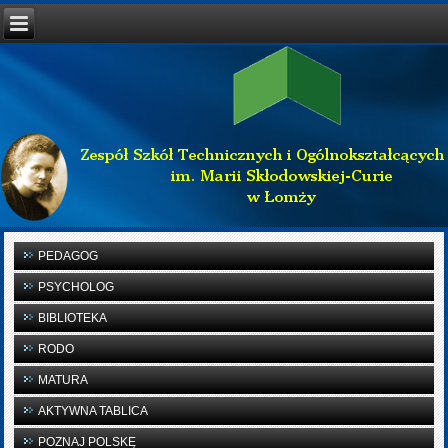
PEDAGOG
PSYCHOLOG
BIBLIOTEKA
RODO
MATURA
AKTYWNA TABLICA
POZNAJ POLSKĘ