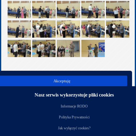
poprz.
nast.
Akceptuję
Kategoria:
Rok szkolny 2024/2025
Nasz serwis wykorzystuje pliki cookies
Nasi partnerzy
Informacje RODO
Polityka Prywatności
Jak wyłączyć cookies?
Copyright © 2026
Zespół Szkół Technicznych i Ogólnokształcących Nr 4 w