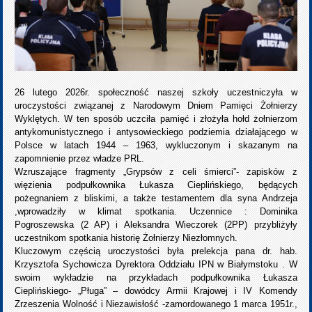
26 lutego 2026r. społeczność naszej szkoły uczestniczyła w
uroczystości związanej z Narodowym Dniem Pamięci Żołnierzy
Wyklętych. W ten sposób uczciła pamięć i złożyła hołd żołnierzom
antykomunistycznego i antysowieckiego podziemia działającego w
Polsce w latach 1944 – 1963, wykluczonym i skazanym na
zapomnienie przez władze PRL.
Wzruszające fragmenty „Grypsów z celi śmierci”- zapisków z
więzienia podpułkownika Łukasza Cieplińskiego, będących
pożegnaniem z bliskimi, a także testamentem dla syna Andrzeja
,wprowadziły w klimat spotkania. Uczennice : Dominika
Pogroszewska (2 AP) i Aleksandra Wieczorek (2PP) przybliżyły
uczestnikom spotkania historię Żołnierzy Niezłomnych.
Kluczowym częścią uroczystości była prelekcja pana dr. hab.
Krzysztofa Sychowicza Dyrektora Oddziału IPN w Białymstoku . W
swoim wykładzie na przykładach podpułkownika Łukasza
Cieplińskiego- „Pługa” – dowódcy Armii Krajowej i IV Komendy
Zrzeszenia Wolność i Niezawisłość -zamordowanego 1 marca 1951r.,