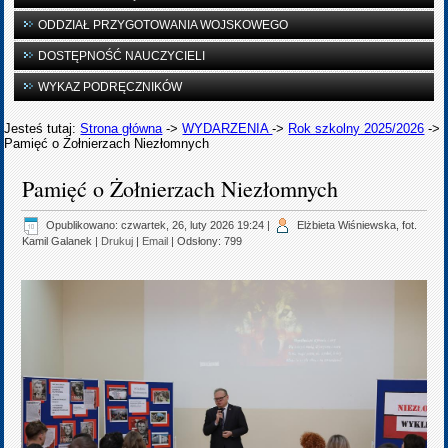
ODDZIAŁ PRZYGOTOWANIA WOJSKOWEGO
DOSTĘPNOŚĆ NAUCZYCIELI
WYKAZ PODRĘCZNIKÓW
Jesteś tutaj:
Strona główna
->
WYDARZENIA
->
Rok szkolny 2025/2026
->
Pamięć o Żołnierzach Niezłomnych
Pamięć o Żołnierzach Niezłomnych
Opublikowano: czwartek, 26, luty 2026 19:24
|
Elżbieta Wiśniewska, fot.
Kamil Galanek
|
Drukuj
|
Email
| Odsłony: 799