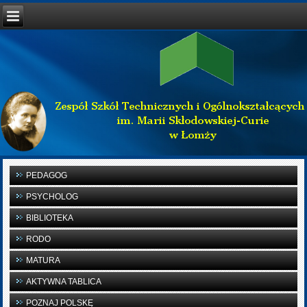
PEDAGOG
PSYCHOLOG
BIBLIOTEKA
RODO
MATURA
AKTYWNA TABLICA
POZNAJ POLSKĘ