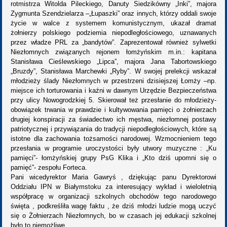
rotmistrza Witolda Pileckiego, Danuty Siedzikówny „Inki”, majora
Zygmunta Szendzielarza –„Łupaszki” oraz innych, którzy oddali swoje
życie w walce z systemem komunistycznym, ukazał dramat
żołnierzy polskiego podziemia niepodległościowego, uznawanych
przez władze PRL za „bandytów”. Zaprezentował również sylwetki
Niezłomnych związanych rejonem łomżyńskim m.in.: kapitana
Stanisława Cieślewskiego „Lipca”, majora Jana Tabortowskiego
„Bruzdy”, Stanisława Marchewki „Ryby”. W swojej prelekcji wskazał
młodzieży ślady Niezłomnych w przestrzeni dzisiejszej Łomży –np.
miejsce ich torturowania i kaźni w dawnym Urzędzie Bezpieczeństwa
przy ulicy Nowogrodzkiej 5. Skierował też przesłanie do młodzieży-
obowiązek trwania w prawdzie i kultywowania pamięci o żołnierzach
drugiej konspiracji za świadectwo ich męstwa, niezłomnej postawy
patriotycznej i przywiązania do tradycji niepodległościowych, które są
istotne dla zachowania tożsamości narodowej. Wzmocnieniem tego
przesłania w programie uroczystości były utwory muzyczne : „Ku
pamięci”- łomżyńskiej grupy PsG Klika i „Kto dziś upomni się o
pamięć”- zespołu Forteca.
Pani wicedyrektor Maria Gawryś , dziękując panu Dyrektorowi
Oddziału IPN w Białymstoku za interesujący wykład i wieloletnią
współpracę w organizacji szkolnych obchodów tego narodowego
święta , podkreśliła wagę faktu , że dziś młodzi ludzie mogą uczyć
się o Żołnierzach Niezłomnych, bo w czasach jej edukacji szkolnej
było to niemożliwe.